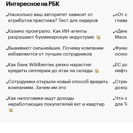
Интересное на РБК
Насколько ваш авторитет зависит от
«От спо
атрибутов престижа? Тест для лидеров
глава к
Казино проиграло. Как ИИ-агенты
«Деньги
разрушают букмекерскую индустрию
Маск в 
Выживают сильнейших. Почему компании
Функции
избавляются от лучших сотрудников
основ э
Как банк Wildberries резко нарастил
ЕС раз
кредиты селлерам до атак на склады
нефти —
Сотрудники открыли новый способ вредить
Стресс 
компаниям. Зачем им это
доходов
Как налоговики ищут доходы
Что обв
неработающих покупателей яхт и квартир
для Tel