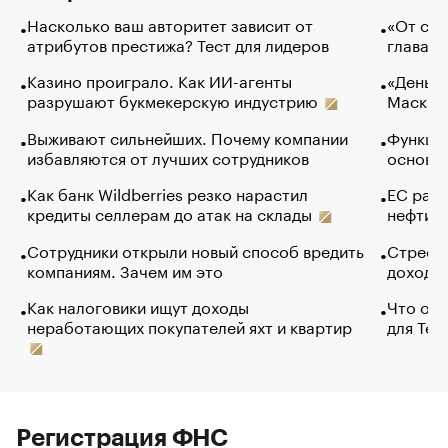
Насколько ваш авторитет зависит от
«От спо
атрибутов престижа? Тест для лидеров
глава к
Казино проиграло. Как ИИ-агенты
«Деньги
разрушают букмекерскую индустрию
Маск в 
Выживают сильнейших. Почему компании
Функции
избавляются от лучших сотрудников
основ э
Как банк Wildberries резко нарастил
ЕС раз
кредиты селлерам до атак на склады
нефти —
Сотрудники открыли новый способ вредить
Стресс 
компаниям. Зачем им это
доходов
Как налоговики ищут доходы
Что обв
неработающих покупателей яхт и квартир
для Tel
Регистрация ФНС