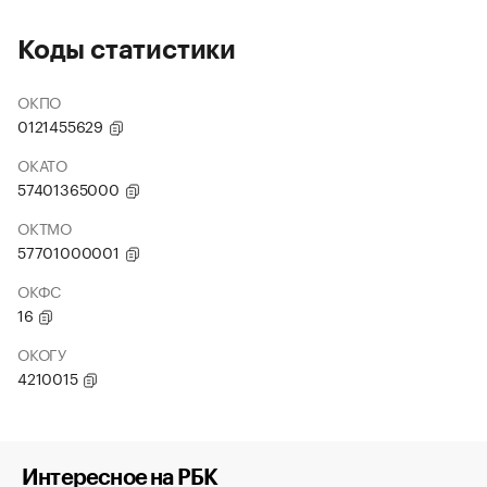
Коды статистики
ОКПО
0121455629
ОКАТО
57401365000
ОКТМО
57701000001
ОКФС
16
ОКОГУ
4210015
Интересное на РБК