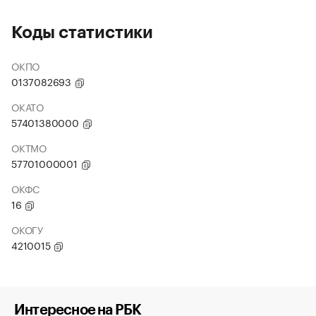
Коды статистики
ОКПО
0137082693
ОКАТО
57401380000
ОКТМО
57701000001
ОКФС
16
ОКОГУ
4210015
Интересное на РБК