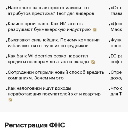
Насколько ваш авторитет зависит от
«От спо
атрибутов престижа? Тест для лидеров
глава к
Казино проиграло. Как ИИ-агенты
«Деньги
разрушают букмекерскую индустрию
Маск в 
Выживают сильнейших. Почему компании
Функции
избавляются от лучших сотрудников
основ э
Как банк Wildberries резко нарастил
ЕС раз
кредиты селлерам до атак на склады
нефти —
Сотрудники открыли новый способ вредить
Стресс 
компаниям. Зачем им это
доходов
Как налоговики ищут доходы
Что обв
неработающих покупателей яхт и квартир
для Tel
Регистрация ФНС