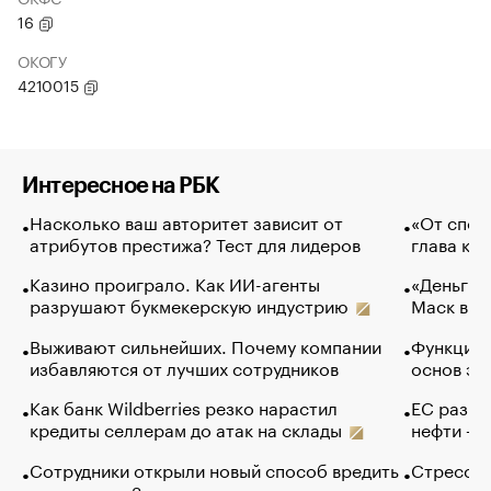
16
ОКОГУ
4210015
Интересное на РБК
Насколько ваш авторитет зависит от
«От спор
атрибутов престижа? Тест для лидеров
глава ко
Казино проиграло. Как ИИ-агенты
«Деньги б
разрушают букмекерскую индустрию
Маск в и
Выживают сильнейших. Почему компании
Функции 
избавляются от лучших сотрудников
основ эф
Как банк Wildberries резко нарастил
ЕС разре
кредиты селлерам до атак на склады
нефти — 
Сотрудники открыли новый способ вредить
Стресс о
компаниям. Зачем им это
доходов 