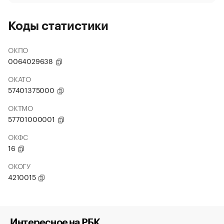
Коды статистики
ОКПО
0064029638
ОКАТО
57401375000
ОКТМО
57701000001
ОКФС
16
ОКОГУ
4210015
Интересное на РБК