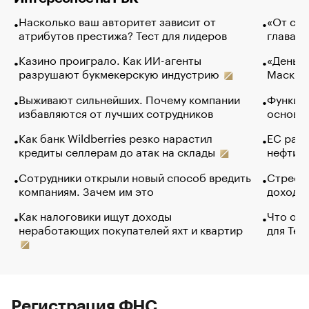
Насколько ваш авторитет зависит от
«От спо
атрибутов престижа? Тест для лидеров
глава к
Казино проиграло. Как ИИ-агенты
«Деньги
разрушают букмекерскую индустрию
Маск в 
Выживают сильнейших. Почему компании
Функции
избавляются от лучших сотрудников
основ э
Как банк Wildberries резко нарастил
ЕС раз
кредиты селлерам до атак на склады
нефти —
Сотрудники открыли новый способ вредить
Стресс 
компаниям. Зачем им это
доходов
Как налоговики ищут доходы
Что обв
неработающих покупателей яхт и квартир
для Tel
Регистрация ФНС