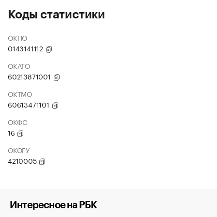
Коды статистики
ОКПО
0143141112
ОКАТО
60213871001
ОКТМО
60613471101
ОКФС
16
ОКОГУ
4210005
Интересное на РБК