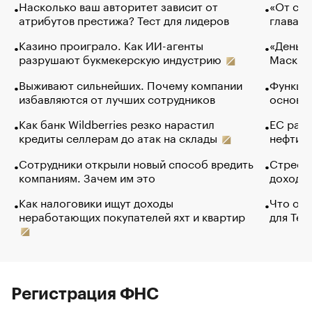
Насколько ваш авторитет зависит от
«От спо
атрибутов престижа? Тест для лидеров
глава к
Казино проиграло. Как ИИ-агенты
«Деньги
разрушают букмекерскую индустрию
Маск в 
Выживают сильнейших. Почему компании
Функции
избавляются от лучших сотрудников
основ э
Как банк Wildberries резко нарастил
ЕС раз
кредиты селлерам до атак на склады
нефти —
Сотрудники открыли новый способ вредить
Стресс 
компаниям. Зачем им это
доходов
Как налоговики ищут доходы
Что обв
неработающих покупателей яхт и квартир
для Tel
Регистрация ФНС