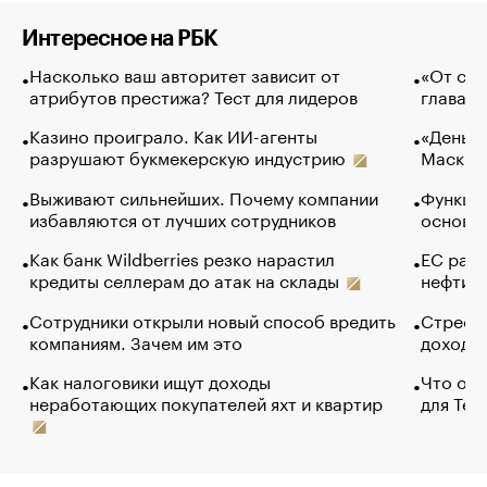
Интересное на РБК
Насколько ваш авторитет зависит от
«От спо
атрибутов престижа? Тест для лидеров
глава к
Казино проиграло. Как ИИ-агенты
«Деньги
разрушают букмекерскую индустрию
Маск в 
Выживают сильнейших. Почему компании
Функции
избавляются от лучших сотрудников
основ э
Как банк Wildberries резко нарастил
ЕС раз
кредиты селлерам до атак на склады
нефти —
Сотрудники открыли новый способ вредить
Стресс 
компаниям. Зачем им это
доходов
Как налоговики ищут доходы
Что обв
неработающих покупателей яхт и квартир
для Tel