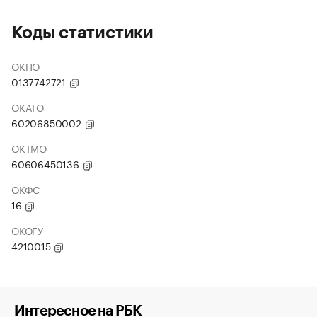
Коды статистики
ОКПО
0137742721
ОКАТО
60206850002
ОКТМО
60606450136
ОКФС
16
ОКОГУ
4210015
Интересное на РБК