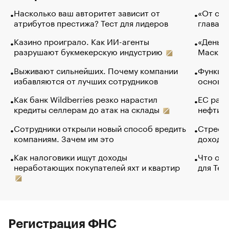
Насколько ваш авторитет зависит от
«От спо
атрибутов престижа? Тест для лидеров
глава к
Казино проиграло. Как ИИ-агенты
«Деньги
разрушают букмекерскую индустрию
Маск в 
Выживают сильнейших. Почему компании
Функции
избавляются от лучших сотрудников
основ э
Как банк Wildberries резко нарастил
ЕС раз
кредиты селлерам до атак на склады
нефти —
Сотрудники открыли новый способ вредить
Стресс 
компаниям. Зачем им это
доходов
Как налоговики ищут доходы
Что обв
неработающих покупателей яхт и квартир
для Tel
Регистрация ФНС