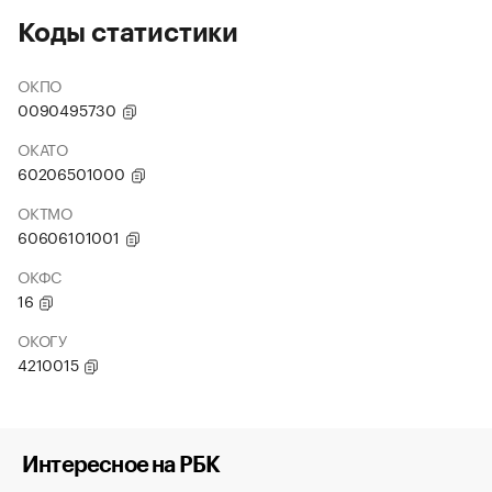
Коды статистики
ОКПО
0090495730
ОКАТО
60206501000
ОКТМО
60606101001
ОКФС
16
ОКОГУ
4210015
Интересное на РБК