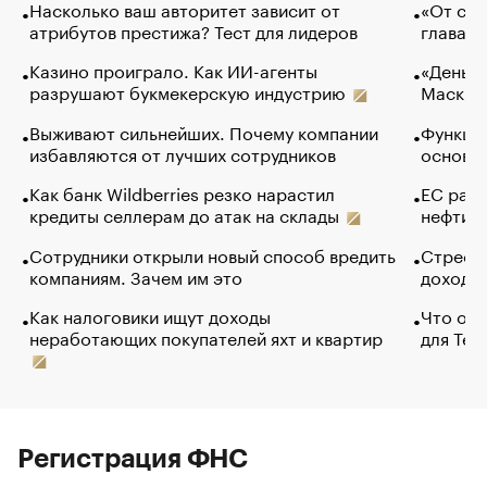
Насколько ваш авторитет зависит от
«От спо
атрибутов престижа? Тест для лидеров
глава к
Казино проиграло. Как ИИ-агенты
«Деньги
разрушают букмекерскую индустрию
Маск в 
Выживают сильнейших. Почему компании
Функции
избавляются от лучших сотрудников
основ э
Как банк Wildberries резко нарастил
ЕС раз
кредиты селлерам до атак на склады
нефти —
Сотрудники открыли новый способ вредить
Стресс 
компаниям. Зачем им это
доходов
Как налоговики ищут доходы
Что обв
неработающих покупателей яхт и квартир
для Tel
Регистрация ФНС