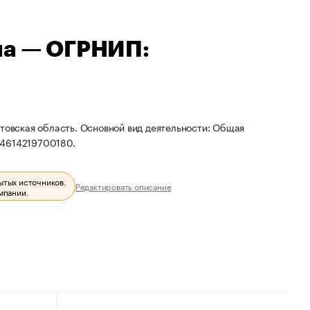
на — ОГРНИП:
стовская область. Основной вид деятельности: Общая
04614219700180.
ытых источников.
Редактировать описание
мпании.