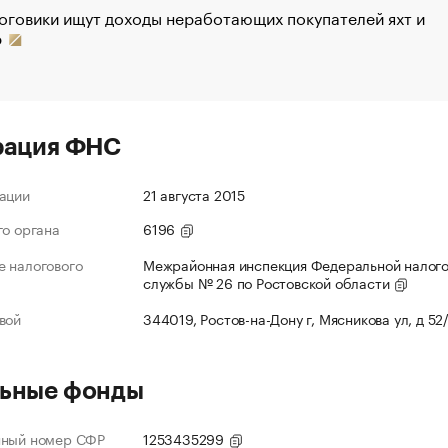
оговики ищут доходы неработающих покупателей яхт и
р
рация ФНС
ации
21 августа 2015
го органа
6196
 налогового
Межрайонная инспекция Федеральной налог
службы № 26 по Ростовской области
вой
344019, Ростов-на-Дону г, Мясникова ул, д 52
ьные фонды
нный номер СФР
1253435299