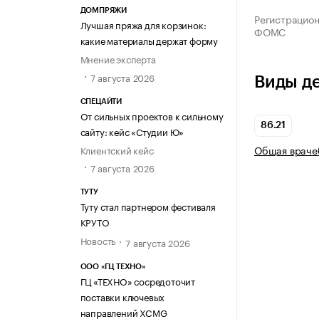
ДОМПРЯЖИ
Регистрацио
Лучшая пряжа для корзинок:
ФОМС
какие материалы держат форму
Мнение эксперта
7 августа 2026
Виды д
СПЕЦАЙТИ
От сильных проектов к сильному
86.21
сайту: кейс «Студии Ю»
Общая враче
Клиентский кейс
7 августа 2026
ТУТУ
Туту стал партнером фестиваля
КРУТО
Новость
7 августа 2026
ООО «ГЦ ТЕХНО»
ГЦ «ТЕХНО» сосредоточит
поставки ключевых
направлений XCMG