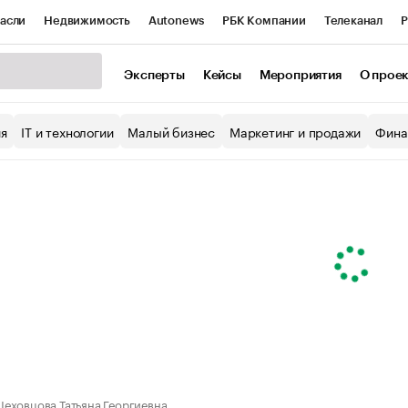
асли
Недвижимость
Autonews
РБК Компании
Телеканал
Р
К Курсы
РБК Life
Тренды
Визионеры
Национальные проекты
Эксперты
Кейсы
Мероприятия
О прое
уб
Исследования
Кредитные рейтинги
Франшизы
Газета
ия
IT и технологии
Малый бизнес
Маркетинг и продажи
Фина
Проверка контрагентов
Политика
Экономика
Бизнес
ы
еховцова Татьяна Георгиевна