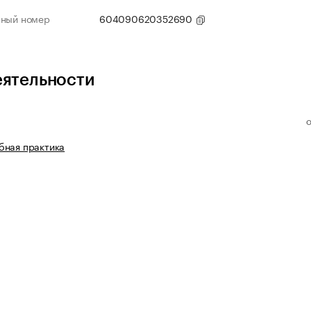
нный номер
604090620352690
еятельности
бная практика