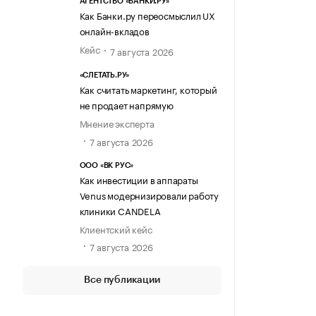
АГЕНТСТВО «БАНКИ.РУ»
Как Банки.ру переосмыслил UX
онлайн-вкладов
Кейс
7 августа 2026
«СЛЕТАТЬ.РУ»
Как считать маркетинг, который
не продает напрямую
Мнение эксперта
7 августа 2026
ООО «ВК РУС»
Как инвестиции в аппараты
Venus модернизировали работу
клиники CANDELA
Клиентский кейс
7 августа 2026
Все публикации