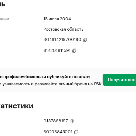
ль
ации
15 июля 2004
Ростовская область
304614219700180
614201811591
е профилем бизнеса и публикуйте новости
Получить дос
 узнаваемость и развивайте личный бренд на РБК
татистики
0137868197
60206845001