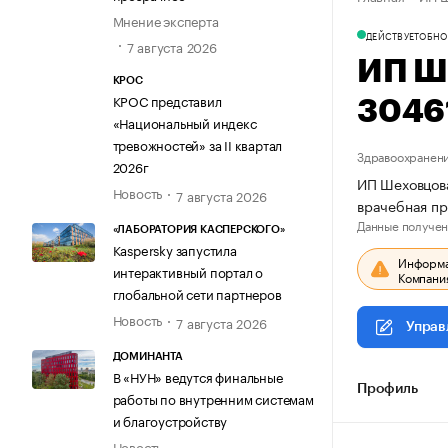
Мнение эксперта
ДЕЙСТВУЕТ
ОБНО
7 августа 2026
ИП Ш
КРОС
КРОС представил
3046
«Национальный индекс
тревожностей» за II квартал
Здравоохранени
2026г
ИП Шеховцова
Новость
7 августа 2026
врачебная пр
Данные получен
«ЛАБОРАТОРИЯ КАСПЕРСКОГО»
Kaspersky запустила
Информац
интерактивный портал о
Компания
глобальной сети партнеров
Новость
7 августа 2026
Управ
ДОМИНАНТА
В «НУН» ведутся финальные
Профиль
работы по внутренним системам
и благоустройству
Новость