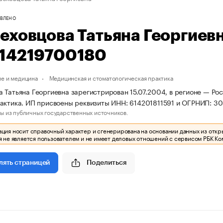
ВЛЕНО
еховцова Татьяна Георгиев
14219700180
е и медицина
Медицинская и стоматологическая практика
 Татьяна Георгиевна зарегистрирован 15.07.2004, в регионе — Ро
актика. ИП присвоены реквизиты ИНН: 614201811591 и ОГРНИП: 3
ы из публичных государственных источников.
ия носит справочный характер и сгенерирована на основании данных из откр
 не является пользователем и не имеет деловых отношений с сервисом РБК Ко
Поделиться
лять страницей