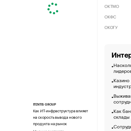
ОКТМО
ОКФС
ОКОГУ
Интер
Насколь
лидеро
Казино
индуст
Выжива
сотруд
ITENTIS GROUP
Как бан
Как ИТ-инфраструктура влияет
склады
на скорость вывода нового
продукта на рынок
Сотрудн
Мнение эксперта