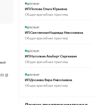
счастья
ДЕЙСТВУЕТ
Что обвинения против Павла Дурова значат для Tele
ИП Попова Ольга Юрьевна
пользователей
Общая врачебная практика
ДЕЙСТВУЕТ
ИП Светличная Надежда Николаевна
Общая врачебная практика
ДЕЙСТВУЕТ
ИП Натопкин Альберт Сергеевич
Общая врачебная практика
овой
/32
ДЕЙСТВУЕТ
ИП Досаева Вера Николаевна
Общая врачебная практика