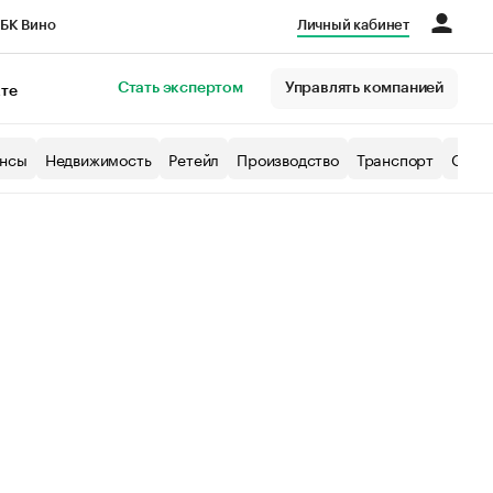
БК Вино
Личный кабинет
Город
Стать экспертом
Управлять компанией
кте
нсы
Недвижимость
Ретейл
Производство
Транспорт
Образ