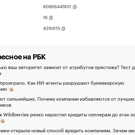
60606445101
16
4210015
есное на РБК
ко ваш авторитет зависит от атрибутов престижа? Тест д
в
 проиграло. Как ИИ-агенты разрушают букмекерскую
рию
ют сильнейших. Почему компании избавляются от лучших
ников
к Wildberries резко нарастил кредиты селлерам до атак н
ики открыли новый способ вредить компаниям. Зачем им