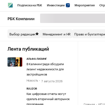
Подписка на РБК
Инвестиции
Мероприятия
Отр
Спорт
Школа управления РБК
РБК Образование
РБ
РБК Компании
Стиль
Крипто
РБК Бизнес-среда
Дискуссионный кл
Выбор редакции
Менеджмент и HR
Право и бухгалтер
Спецпроекты СПб
Конференции СПб
Спецпроекты
Технологии и медиа
Финансы
Рынок наличной валют
Лента публикаций
АЛЬФА-ЛИЗИНГ
В Калининграде обсудили
лизинг недвижимости для
застройщиков
Новость
7 августа 2026
RULIZOR
Как цифровые отчеты могут
сделать вторичный авторынок
прозрачнее
Главная
ИП Ш