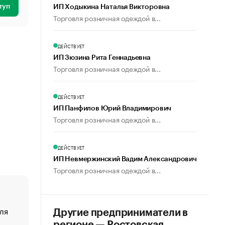
туп
ИП Ходыкина Наталья Викторовна
Торговля розничная одеждой в...
ДЕЙСТВУЕТ
ИП Зюзина Рита Геннадьевна
Торговля розничная одеждой в...
ДЕЙСТВУЕТ
ИП Панфилов Юрий Владимирович
Торговля розничная одеждой в...
ДЕЙСТВУЕТ
ИП Невмержинский Вадим Александрович
Торговля розничная одеждой в...
ля
«От спорта тело стареет иначе». Как живет глава ко
Другие предприниматели в
создавшей GTA