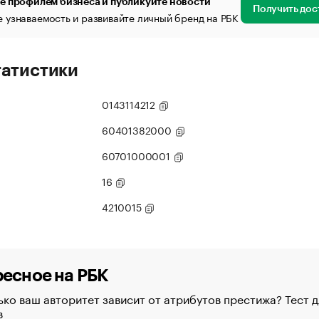
е профилем бизнеса и публикуйте новости
Получить дос
 узнаваемость и развивайте личный бренд на РБК
татистики
0143114212
60401382000
60701000001
16
4210015
есное на РБК
ко ваш авторитет зависит от атрибутов престижа? Тест д
в