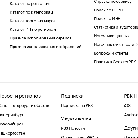
Справка по сервису
Каталог по регионам
Поиск по ОГРН
Каталог по категориям
Поиск по ИНН
Каталог торговых марок
Статистика и аудитори
Каталог ИП по регионам
Источники данных
Правила использования сервиса
Источник отчетности 
Правила использования изображений
Вопросы и ответы
Политика Cookies РБК
Новости регионов
Подписки
РБК Н
анкт-Петербург и область
Подписка на РБК
iOS
катеринбург
Androi
Уведомления
Новосибирск
Други
RSS Новости
Башкортостан
Оповещения RBC.ru
Домены