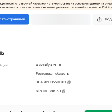
ия носит справочный характер и сгенерирована на основании данных из откр
 не является пользователем и не имеет деловых отношений с сервисом РБК Ко
Под
лять страницей
ль
ации
4 октября 2001
Ростовская область
304615035500111
615006681950