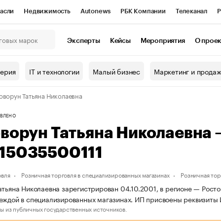
асли
Недвижимость
Autonews
РБК Компании
Телеканал
Р
К Курсы
РБК Life
Тренды
Визионеры
Национальные проекты
Эксперты
Кейсы
Мероприятия
О прое
онный клуб
Исследования
Кредитные рейтинги
Франшизы
Г
терия
IT и технологии
Малый бизнес
Маркетинг и прода
Проверка контрагентов
Политика
Экономика
Бизнес
оворун Татьяна Николаевна
ы
ВЛЕНО
оворун Татьяна Николаевна
15035500111
овля
Розничная торговля в специализированных магазинах
Розничная то
атьяна Николаевна зарегистрирован 04.10.2001, в регионе — Росто
еждой в специализированных магазинах. ИП присвоены реквизит
ы из публичных государственных источников.