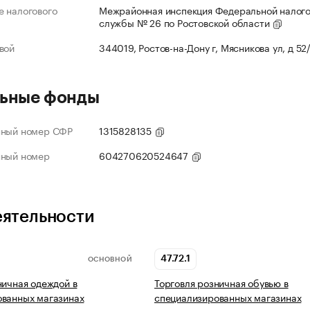
 налогового
Межрайонная инспекция Федеральной налог
службы № 26 по Ростовской области
вой
344019, Ростов-на-Дону г, Мясникова ул, д 52
ьные фонды
нный номер СФР
1315828135
нный номер
604270620524647
еятельности
47.72.1
ОСНОВНОЙ
ничная одеждой в
Торговля розничная обувью в
ованных магазинах
специализированных магазинах