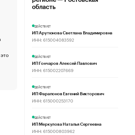
регионе — Ростовская
«Деньги будут не нужны»: что рассказал Маск в инт
область
Economist
Функции менеджмента: пять ключевых основ эффект
ДЕЙСТВУЕТ
управления
ИП Арутюнова Светлана Владимировна
а
ЕС разрешил конфискацию российской нефти — чем
ИНН: 615004083592
Москва
 это
Стресс обеспеченных людей: почему рост доходов 
ДЕЙСТВУЕТ
счастья
ИП Гончаров Алексей Павлович
Что обвинения против Павла Дурова значат для Tele
ИНН: 615002207669
пользователей
ДЕЙСТВУЕТ
ИП Фарапонов Евгений Викторович
ИНН: 615000253170
ДЕЙСТВУЕТ
ИП Меркулова Наталья Сергеевна
ИНН: 615000803962