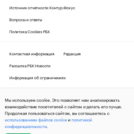
Источник отчетности Контур.Фокус
Вопросы и ответы
Политика Cookies РБК
Контактная информация
Редакция
Рассылка РБК Новости
Информация об ограничениях
Правовая информация
О соблюдении авторских прав
Мы используем cookie. Это позволяет нам анализировать
© АО «РОСБИЗНЕСКОНСАЛТИНГ»,
1995–2026.
Сообщения
и материалы информационного агентства «РБК»
взаимодействие посетителей с сайтом и делать его лучше.
(зарегистрировано Федеральной службой по надзору в сфере
Продолжая пользоваться сайтом, вы соглашаетесь с
связи, информационных технологий и массовых
использованием файлов cookie
и
политикой
коммуникаций (Роскомнадзор) 09.12.2015 за номером ИА
№ФС77-63848) сопровождаются пометкой «РБК». Отдельные
конфиденциальности
.
публикации могут содержать информацию,
не предназначенную для пользователей