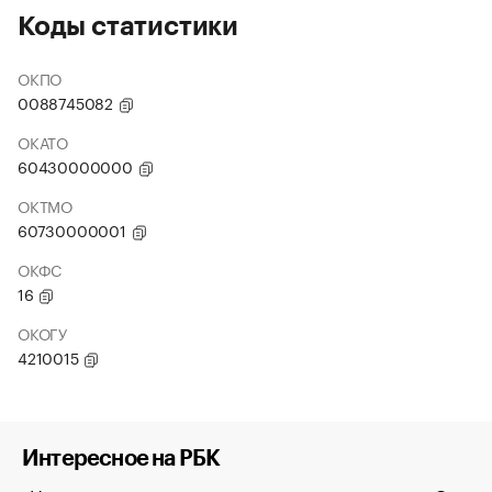
Коды статистики
ОКПО
0088745082
ОКАТО
60430000000
ОКТМО
60730000001
ОКФС
16
ОКОГУ
4210015
Интересное на РБК