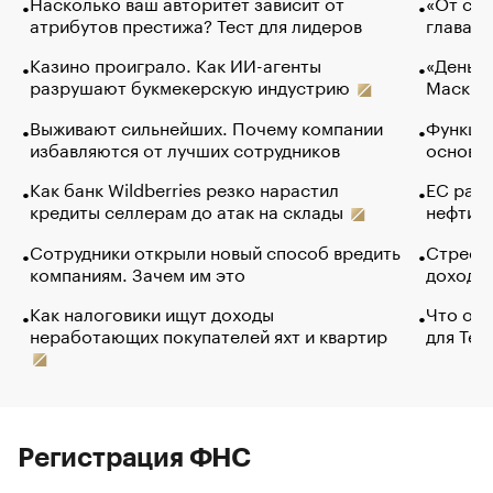
Насколько ваш авторитет зависит от
«От спо
атрибутов престижа? Тест для лидеров
глава к
Казино проиграло. Как ИИ-агенты
«Деньги
разрушают букмекерскую индустрию
Маск в 
Выживают сильнейших. Почему компании
Функции
избавляются от лучших сотрудников
основ э
Как банк Wildberries резко нарастил
ЕС раз
кредиты селлерам до атак на склады
нефти —
Сотрудники открыли новый способ вредить
Стресс 
компаниям. Зачем им это
доходов
Как налоговики ищут доходы
Что обв
неработающих покупателей яхт и квартир
для Tel
Регистрация ФНС