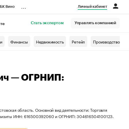
...
БК Вино
Личный кабинет
Стать экспертом
Управлять компанией
кте
азета
жи
Финансы
Недвижимость
Ретейл
Производство
ич — ОГРНИП:
товская область. Основной вид деятельности: Торговля
еквизиты ИНН: 616500392060 и ОГРНИП: 304616504100123.