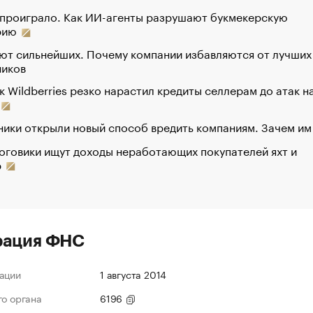
 проиграло. Как ИИ-агенты разрушают букмекерскую
рию
ют сильнейших. Почему компании избавляются от лучших
ников
к Wildberries резко нарастил кредиты селлерам до атак н
ики открыли новый способ вредить компаниям. Зачем им
оговики ищут доходы неработающих покупателей яхт и
р
рация ФНС
ации
1 августа 2014
го органа
6196