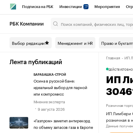
Подписка на РБК
Инвестиции
Мероприятия
Отр
Спорт
Школа управления РБК
РБК Образование
РБ
РБК Компании
Город
Стиль
Крипто
РБК Бизнес-среда
Дискусси
Выбор редакции
Менеджмент и HR
Право и бухгал
Спецпроекты СПб
Конференции СПб
Спецпроекты
Главная
ИП Л
Технологии и медиа
Финансы
Рынок наличной валют
Лента публикаций
ДЕЙСТВУЕТ
ОБНО
БАРАБАШКА-СТРОЙ
ИП Л
Осина в русской бане:
идеальный выбор для парной
3046
или компромисс
Мнение эксперта
Розничная торг
9 августа 2026
ИП Лимбери С
розничная в 
«Газпром» заметил антирекорд
Данные получен
по объему запасов газа в Европе