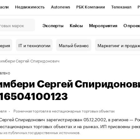
асли
Недвижимость
Autonews
РБК Компании
Телеканал
Р
К Курсы
РБК Life
Тренды
Визионеры
Национальные проекты
Эксперты
Кейсы
Мероприятия
О прое
онный клуб
Исследования
Кредитные рейтинги
Франшизы
Г
терия
IT и технологии
Малый бизнес
Маркетинг и прода
Проверка контрагентов
Политика
Экономика
Бизнес
имбери Сергей Спиридонович
ы
ВЛЕНО
имбери Сергей Спиридонов
16504100123
овля
Розничная торговля в нестационарных торговых объектах
ергей Спиридонович зарегистрирован 05.12.2002, в регионе — Рос
нестационарных торговых объектах и на рынках. ИП присвоены р
ы из публичных государственных источников.