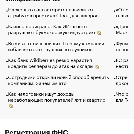
Насколько ваш авторитет зависит от
«От спо
атрибутов престижа? Тест для лидеров
глава к
Казино проиграло. Как ИИ-агенты
«Деньги
разрушают букмекерскую индустрию
Маск в 
Выживают сильнейших. Почему компании
Функции
избавляются от лучших сотрудников
основ э
Как банк Wildberries резко нарастил
ЕС раз
кредиты селлерам до атак на склады
нефти —
Сотрудники открыли новый способ вредить
Стресс 
компаниям. Зачем им это
доходов
Как налоговики ищут доходы
Что обв
неработающих покупателей яхт и квартир
для Tel
Регистрация ФНС