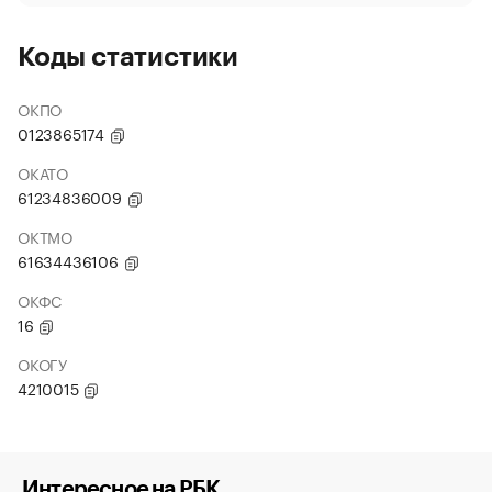
Коды статистики
ОКПО
0123865174
ОКАТО
61234836009
ОКТМО
61634436106
ОКФС
16
ОКОГУ
4210015
Интересное на РБК