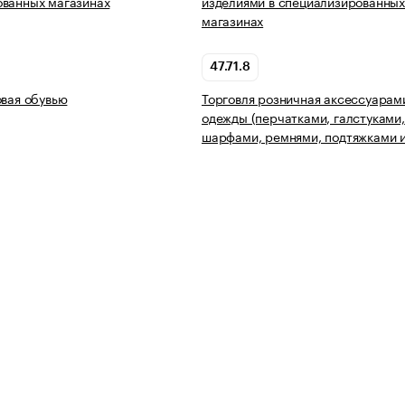
ованных магазинах
изделиями в специализированны
магазинах
47.71.8
овая обувью
Торговля розничная аксессуарам
одежды (перчатками, галстуками,
шарфами, ремнями, подтяжками и