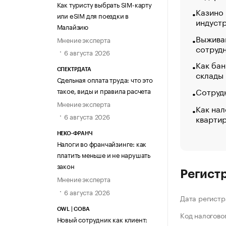
Как туристу выбрать SIM-карту
Казино
или eSIM для поездки в
индуст
Малайзию
Выжива
Мнение эксперта
сотруд
6 августа 2026
Как бан
СПЕКТРДАТА
склады
Сдельная оплата труда: что это
Сотрудн
такое, виды и правила расчета
Мнение эксперта
Как нал
6 августа 2026
кварти
НЕКО-ФРАНЧ
Налоги во франчайзинге: как
платить меньше и не нарушать
закон
Регист
Мнение эксперта
6 августа 2026
Дата регистр
OWL | СОВА
Код налогово
Новый сотрудник как клиент: