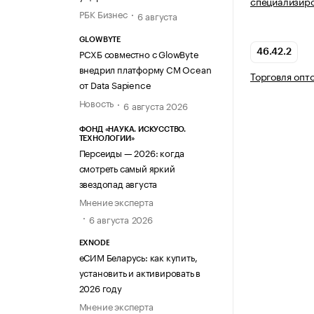
специализир
РБК Бизнес
6 августа
GLOWBYTE
РСХБ совместно с GlowByte
46.42.2
внедрил платформу CM Ocean
Торговля опт
от Data Sapience
Новость
6 августа 2026
ФОНД «НАУКА. ИСКУССТВО.
ТЕХНОЛОГИИ»
Персеиды — 2026: когда
смотреть самый яркий
звездопад августа
Мнение эксперта
6 августа 2026
EXNODE
еСИМ Беларусь: как купить,
установить и активировать в
2026 году
Мнение эксперта