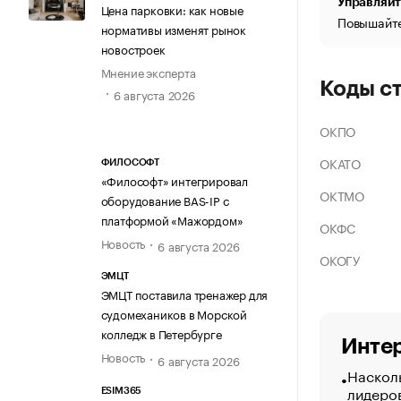
Управляйт
Цена парковки: как новые
Повышайте
нормативы изменят рынок
новостроек
Мнение эксперта
Коды с
6 августа 2026
ОКПО
ОКАТО
ФИЛОСОФТ
«Философт» интегрировал
ОКТМО
оборудование BAS-IP с
платформой «Мажордом»
ОКФС
Новость
6 августа 2026
ОКОГУ
ЭМЦТ
ЭМЦТ поставила тренажер для
судомехаников в Морской
колледж в Петербурге
Интер
Новость
6 августа 2026
Насколь
лидеро
ESIM365