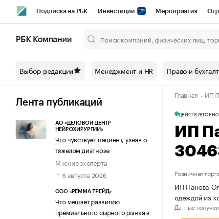
Подписка на РБК
Инвестиции
Мероприятия
Отр
Спорт
Школа управления РБК
РБК Образование
РБ
РБК Компании
Город
Стиль
Крипто
РБК Бизнес-среда
Дискусси
Выбор редакции
Менеджмент и HR
Право и бухгал
Спецпроекты СПб
Конференции СПб
Спецпроекты
Главная
ИП П
Технологии и медиа
Финансы
Рынок наличной валют
Лента публикаций
ДЕЙСТВУЕТ
ОБНО
АО «ДЕЛОВОЙ ЦЕНТР
ИП П
НЕЙРОХИРУРГИИ»
Что чувствует пациент, узнав о
3046
тяжелом диагнозе
Мнение эксперта
Розничная торг
6 августа 2026
ИП Панова Ол
ООО «РЕММА ТРЕЙД»
одеждой из к
Что мешает развитию
Данные получен
премиального сырного рынка в