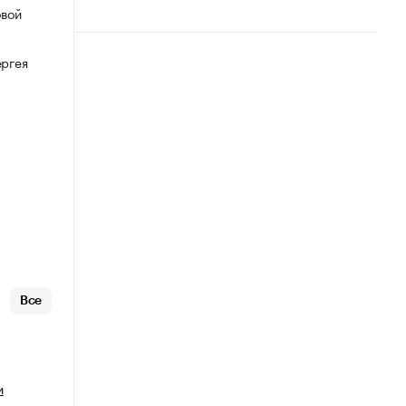
овой
ергея
Все
и