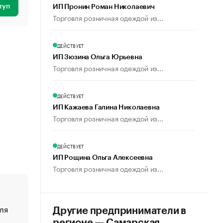
туп
ИП Пронин Роман Николаевич
Торговля розничная одеждой из...
ДЕЙСТВУЕТ
ИП Зюзина Ольга Юрьевна
Торговля розничная одеждой из...
ДЕЙСТВУЕТ
ИП Кажаева Галина Николаевна
Торговля розничная одеждой из...
ДЕЙСТВУЕТ
ИП Рощина Ольга Алексеевна
Торговля розничная одеждой из...
ля
«От спорта тело стареет иначе». Как живет глава ко
Другие предприниматели в
создавшей GTA