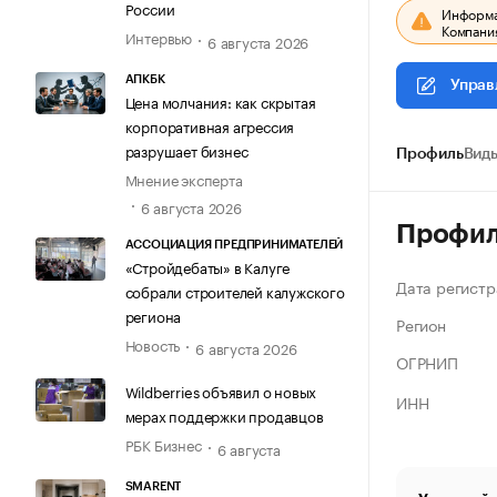
России
Информац
Компания
Интервью
6 августа 2026
АПКБК
Управ
Цена молчания: как скрытая
корпоративная агрессия
разрушает бизнес
Профиль
Виды
Мнение эксперта
6 августа 2026
Профи
АССОЦИАЦИЯ ПРЕДПРИНИМАТЕЛЕЙ
«Стройдебаты» в Калуге
Дата регистр
собрали строителей калужского
региона
Регион
Новость
6 августа 2026
ОГРНИП
Wildberries объявил о новых
ИНН
мерах поддержки продавцов
РБК Бизнес
6 августа
SMARENT