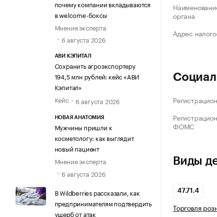
почему компании вкладываются
Наименование
в welcome-боксы
органа
Мнение эксперта
Адрес налого
6 августа 2026
АВИ КЭПИТАЛ
Сохранить агроэкспортеру
194,5 млн рублей: кейс «АВИ
Социал
Кэпитал»
Кейс
Регистрацио
6 августа 2026
Регистрацио
НОВАЯ АНАТОМИЯ
ФОМС
Мужчины пришли к
косметологу: как выглядит
новый пациент
Виды д
Мнение эксперта
6 августа 2026
В Wildberries рассказали, как
47.71.4
предпринимателям подтвердить
Торговля роз
ущерб от атак