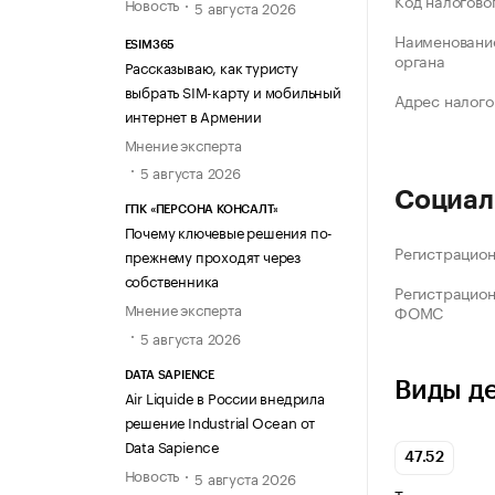
Код налогово
Новость
5 августа 2026
Наименование
ESIM365
органа
Рассказываю, как туристу
выбрать SIM-карту и мобильный
Адрес налого
интернет в Армении
Мнение эксперта
5 августа 2026
Социал
ГПК «ПЕРСОНА КОНСАЛТ»
Почему ключевые решения по-
Регистрацио
прежнему проходят через
собственника
Регистрацио
Мнение эксперта
ФОМС
5 августа 2026
DATA SAPIENCE
Виды д
Air Liquide в России внедрила
решение Industrial Ocean от
Data Sapience
47.52
Новость
5 августа 2026