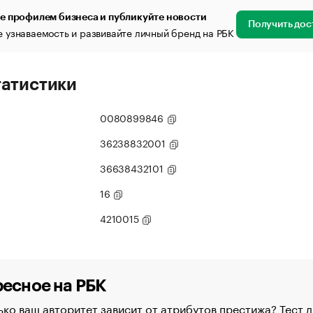
е профилем бизнеса и публикуйте новости
Получить дос
 узнаваемость и развивайте личный бренд на РБК
татистики
0080899846
36238832001
36638432101
16
4210015
есное на РБК
ко ваш авторитет зависит от атрибутов престижа? Тест д