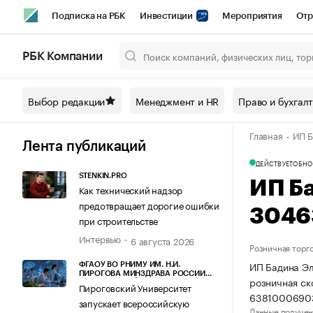
Подписка на РБК
Инвестиции
Мероприятия
Отр
Спорт
Школа управления РБК
РБК Образование
РБ
РБК Компании
Город
Стиль
Крипто
РБК Бизнес-среда
Дискусси
Выбор редакции
Менеджмент и HR
Право и бухгал
Спецпроекты СПб
Конференции СПб
Спецпроекты
Главная
ИП Б
Технологии и медиа
Финансы
Рынок наличной валют
Лента публикаций
ДЕЙСТВУЕТ
ОБНО
STENKIN.PRO
ИП Б
Как технический надзор
предотвращает дорогие ошибки
3046
при строительстве
Интервью
6 августа 2026
Розничная торг
ИП Бадина Эл
ФГАОУ ВО РНИМУ ИМ. Н.И.
ПИРОГОВА МИНЗДРАВА РОССИИ
розничная ск
(ПИРОГОВСКИЙ УНИВЕРСИТЕТ)
Пироговский Университет
63810006903
запускает всероссийскую
Данные получен