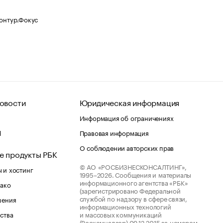
Контур.Фокус
овости
Юридическая информация
Информация об ограничениях
d
Правовая информация
О соблюдении авторских прав
е продукты РБК
© АО «РОСБИЗНЕСКОНСАЛТИНГ»,
 и хостинг
1995–2026.
Сообщения и материалы
информационного агентства «РБК»
лако
(зарегистрировано Федеральной
службой по надзору в сфере связи,
шения
информационных технологий
ства
и массовых коммуникаций
(Роскомнадзор) 09.12.2015 за номером