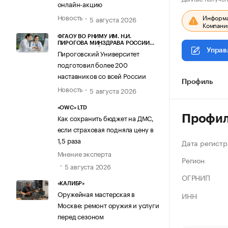
онлайн-акцию
Новость
Информац
5 августа 2026
Компания
ФГАОУ ВО РНИМУ ИМ. Н.И.
ПИРОГОВА МИНЗДРАВА РОССИИ
(ПИРОГОВСКИЙ УНИВЕРСИТЕТ)
Управ
Пироговский Университет
подготовил более 200
наставников со всей России
Профиль
Новость
5 августа 2026
«OWC» LTD
Профи
Как сохранить бюджет на ДМС,
если страховая подняла цену в
1,5 раза
Дата регистр
Мнение эксперта
Регион
5 августа 2026
ОГРНИП
«КАЛИБР»
Оружейная мастерская в
ИНН
Москве: ремонт оружия и услуги
перед сезоном