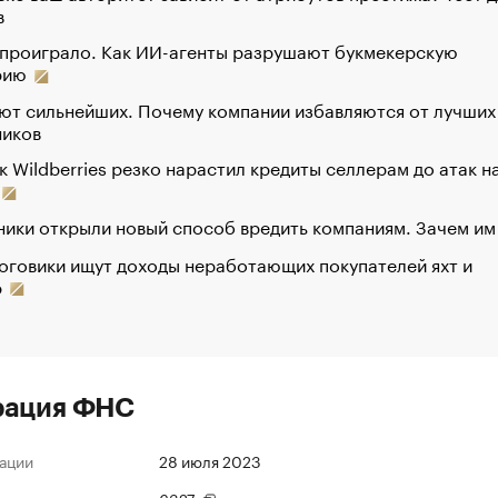
в
 проиграло. Как ИИ-агенты разрушают букмекерскую
рию
ют сильнейших. Почему компании избавляются от лучших
ников
к Wildberries резко нарастил кредиты селлерам до атак н
ики открыли новый способ вредить компаниям. Зачем им
оговики ищут доходы неработающих покупателей яхт и
р
рация ФНС
ации
28 июля 2023