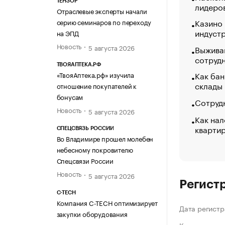
ТЕНЗОР
лидеро
Отраслевые эксперты начали
Казино
серию семинаров по переходу
индуст
на ЭПД
Новость
5 августа 2026
Выжива
сотруд
ТВОЯАПТЕКА.РФ
Как бан
«ТвояАптека.рф» изучила
склады
отношение покупателей к
бонусам
Сотрудн
Новость
5 августа 2026
Как нал
кварти
СПЕЦСВЯЗЬ РОССИИ
Во Владимире прошел молебен
небесному покровителю
Спецсвязи России
Новость
5 августа 2026
Регист
C-TECH
Компания C-TECH оптимизирует
Дата регистр
закупки оборудования