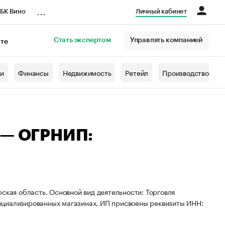
...
БК Вино
Личный кабинет
Стать экспертом
Управлять компанией
кте
азета
жи
Финансы
Недвижимость
Ретейл
Производство
 — ОГРНИП:
ская область. Основной вид деятельности: Торговля
ециализированных магазинах. ИП присвоены реквизиты ИНН: