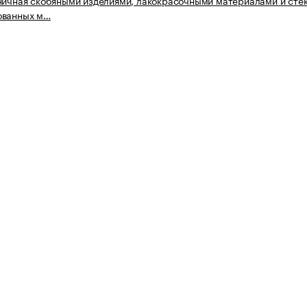
ничная скобяными изделиями, лакокрасочными материалами и сте
ованных м…