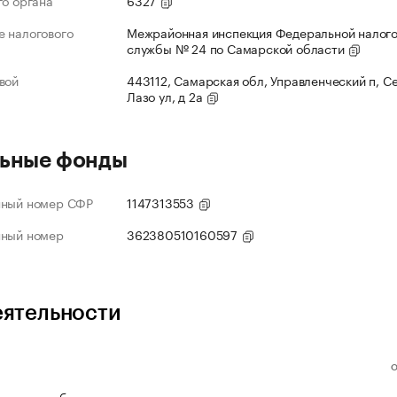
го органа
6327
 налогового
Межрайонная инспекция Федеральной налог
службы № 24 по Самарской области
вой
443112, Самарская обл, Управленческий п, С
Лазо ул, д 2а
ьные фонды
нный номер СФР
1147313553
нный номер
362380510160597
еятельности