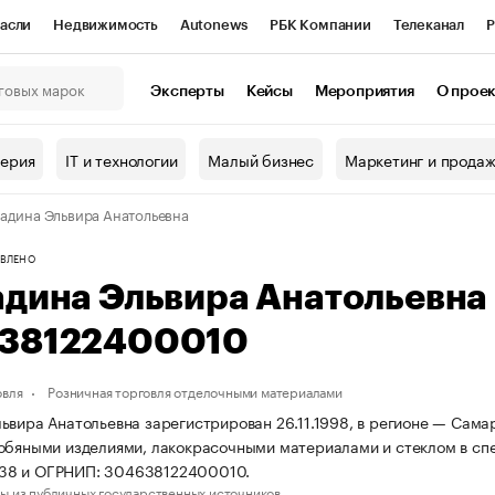
асли
Недвижимость
Autonews
РБК Компании
Телеканал
Р
К Курсы
РБК Life
Тренды
Визионеры
Национальные проекты
Эксперты
Кейсы
Мероприятия
О прое
онный клуб
Исследования
Кредитные рейтинги
Франшизы
Г
терия
IT и технологии
Малый бизнес
Маркетинг и прода
Проверка контрагентов
Политика
Экономика
Бизнес
адина Эльвира Анатольевна
ы
ВЛЕНО
адина Эльвира Анатольевна
38122400010
овля
Розничная торговля отделочными материалами
ьвира Анатольевна зарегистрирован 26.11.1998, в регионе — Самар
обяными изделиями, лакокрасочными материалами и стеклом в сп
8 и ОГРНИП: 304638122400010.
ы из публичных государственных источников.