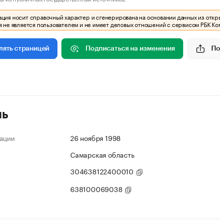
ия носит справочный характер и сгенерирована на основании данных из откр
 не является пользователем и не имеет деловых отношений с сервисом РБК Ко
Подписаться на изменения
По
лять страницей
ль
ации
26 ноября 1998
Самарская область
304638122400010
638100069038