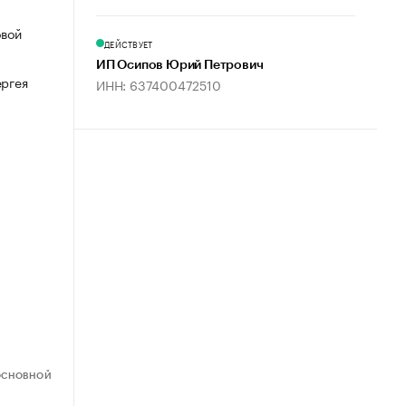
овой
ДЕЙСТВУЕТ
ИП Осипов Юрий Петрович
ергея
ИНН: 637400472510
ОСНОВНОЙ