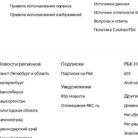
Источники данных
Правила использования сервиса
Источник отчетности 
Правила использования изображений
Вопросы и ответы
Политика Cookies РБК
Новости регионов
Подписки
РБК Н
анкт-Петербург и область
Подписка на РБК
iOS
катеринбург
Androi
Уведомления
Новосибирск
Други
RSS Новости
Башкортостан
Оповещения RBC.ru
Домены
ологодская область
Рег.об
Калининград
Рег.ре
раснодарский край
Знаком
Нижний Новгород