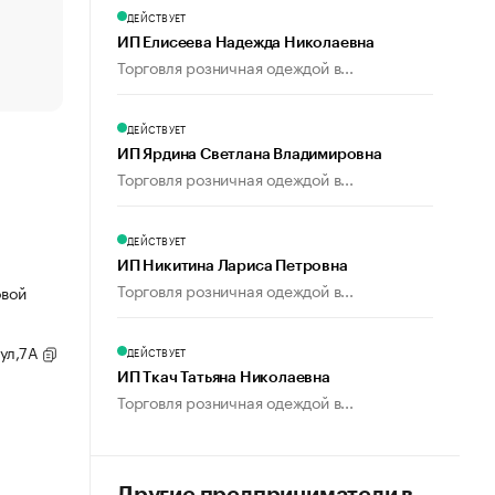
счастья
ДЕЙСТВУЕТ
Что обвинения против Павла Дурова значат для Tele
ИП Елисеева Надежда Николаевна
пользователей
Торговля розничная одеждой в...
ДЕЙСТВУЕТ
ИП Ярдина Светлана Владимировна
Торговля розничная одеждой в...
ДЕЙСТВУЕТ
ИП Никитина Лариса Петровна
Торговля розничная одеждой в...
овой
 ул,7А
ДЕЙСТВУЕТ
ИП Ткач Татьяна Николаевна
Торговля розничная одеждой в...