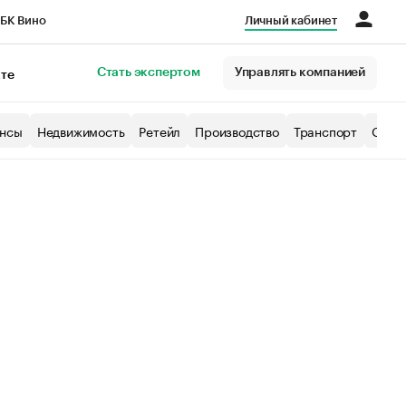
БК Вино
Личный кабинет
Город
Стать экспертом
Управлять компанией
кте
нсы
Недвижимость
Ретейл
Производство
Транспорт
Образ