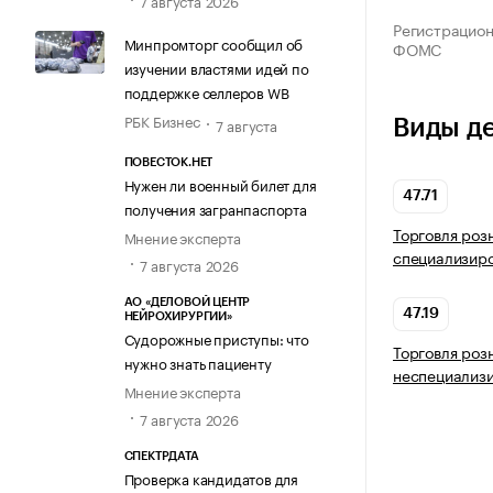
7 августа 2026
Регистрацио
Минпромторг сообщил об
ФОМС
изучении властями идей по
поддержке селлеров WB
РБК Бизнес
7 августа
Виды д
ПОВЕСТОК.НЕТ
Нужен ли военный билет для
47.71
получения загранпаспорта
Торговля роз
Мнение эксперта
специализир
7 августа 2026
АО «ДЕЛОВОЙ ЦЕНТР
47.19
НЕЙРОХИРУРГИИ»
Судорожные приступы: что
Торговля роз
нужно знать пациенту
неспециализ
Мнение эксперта
7 августа 2026
СПЕКТРДАТА
Проверка кандидатов для