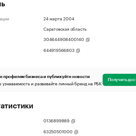
ль
ации
24 марта 2004
Саратовская область
304644908400140
644919566803
е профилем бизнеса и публикуйте новости
Получить дос
 узнаваемость и развивайте личный бренд на РБК
татистики
0136899889
63250501000