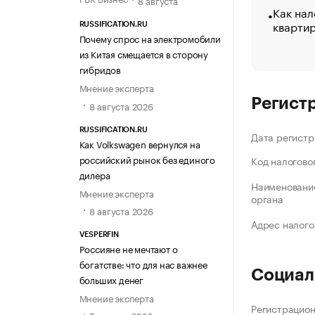
8 августа
Как нал
кварти
RUSSIFICATION.RU
Почему спрос на электромобили
из Китая смещается в сторону
гибридов
Мнение эксперта
Регист
8 августа 2026
RUSSIFICATION.RU
Дата регистр
Как Volkswagen вернулся на
российский рынок без единого
Код налогово
дилера
Наименование
Мнение эксперта
органа
8 августа 2026
Адрес налого
VESPERFIN
Россияне не мечтают о
богатстве: что для нас важнее
Социал
больших денег
Мнение эксперта
Регистрацио