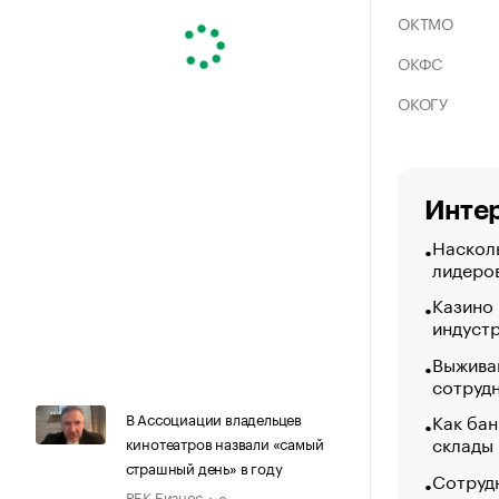
ОКТМО
ОКФС
ОКОГУ
Интер
Насколь
лидеро
Казино
индуст
Выжива
сотруд
Как бан
В Ассоциации владельцев
склады
кинотеатров назвали «самый
страшный день» в году
Сотрудн
РБК Бизнес