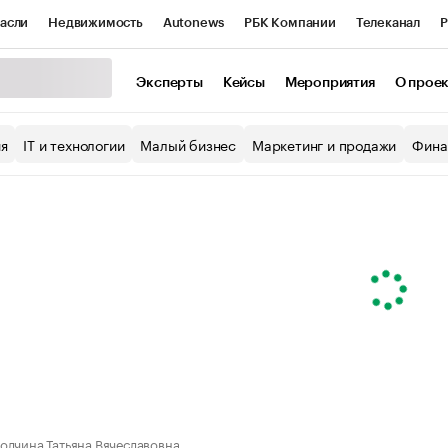
асли
Недвижимость
Autonews
РБК Компании
Телеканал
Р
К Курсы
РБК Life
Тренды
Визионеры
Национальные проекты
Эксперты
Кейсы
Мероприятия
О прое
уб
Исследования
Кредитные рейтинги
Франшизы
Газета
ия
IT и технологии
Малый бизнес
Маркетинг и продажи
Фина
Проверка контрагентов
Политика
Экономика
Бизнес
ы
олчина Татьяна Вячеславовна