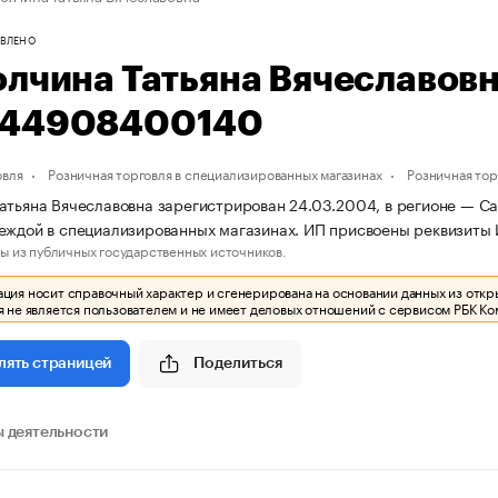
ВЛЕНО
олчина Татьяна Вячеславов
44908400140
овля
Розничная торговля в специализированных магазинах
Розничная то
атьяна Вячеславовна зарегистрирован 24.03.2004, в регионе — Са
деждой в специализированных магазинах. ИП присвоены реквизи
ы из публичных государственных источников.
ия носит справочный характер и сгенерирована на основании данных из откр
 не является пользователем и не имеет деловых отношений с сервисом РБК Ко
Поделиться
лять страницей
 деятельности