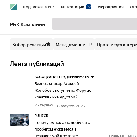
Подписка на РБК
Инвестиции
Мероприятия
Отр
Спорт
Школа управления РБК
РБК Образование
РБ
РБК Компании
Стиль
Крипто
РБК Бизнес-среда
Дискуссионный кл
Выбор редакции
Менеджмент и HR
Право и бухгалтер
Спецпроекты СПб
Конференции СПб
Спецпроекты
Технологии и медиа
Финансы
Рынок наличной валют
Лента публикаций
АССОЦИАЦИЯ ПРЕДПРИНИМАТЕЛЕЙ
Бизнес-спикер Алексей
Жолобов выступил на Форуме
креативных индустрий
Интервью
8 августа 2026
RULIZOR
Почему рынок автомобилей с
пробегом нуждается в
независимой проверке
Главная
ИП К