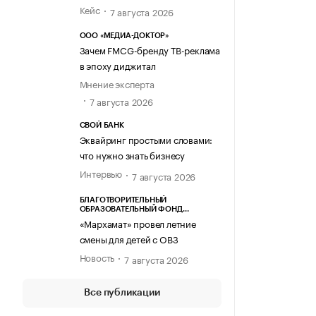
Кейс
7 августа 2026
ООО «МЕДИА-ДОКТОР»
Зачем FMCG-бренду ТВ-реклама
в эпоху диджитал
Мнение эксперта
7 августа 2026
СВОЙ БАНК
Эквайринг простыми словами:
что нужно знать бизнесу
Интервью
7 августа 2026
БЛАГОТВОРИТЕЛЬНЫЙ
ОБРАЗОВАТЕЛЬНЫЙ ФОНД
«МАРХАМАТ»
«Мархамат» провел летние
смены для детей с ОВЗ
Новость
7 августа 2026
Все публикации