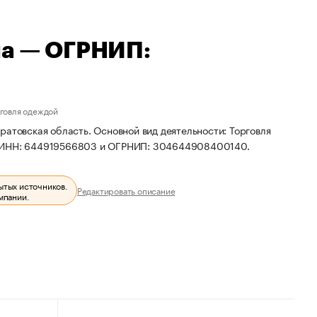
на — ОГРНИП:
рговля одеждой
ратовская область. Основной вид деятельности: Торговля
ты ИНН: 644919566803 и ОГРНИП: 304644908400140.
ытых источников.
Редактировать описание
мпании.