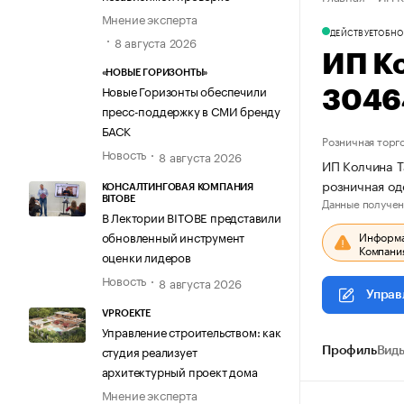
Мнение эксперта
ДЕЙСТВУЕТ
ОБНО
8 августа 2026
ИП К
«НОВЫЕ ГОРИЗОНТЫ»
Новые Горизонты обеспечили
3046
пресс-поддержку в СМИ бренду
БАСК
Розничная торг
Новость
8 августа 2026
ИП Колчина Т
розничная о
КОНСАЛТИНГОВАЯ КОМПАНИЯ
Данные получен
BITOBE
В Лектории BITOBE представили
Информац
обновленный инструмент
Компания
оценки лидеров
Новость
8 августа 2026
Управ
VPROEKTE
Управление строительством: как
студия реализует
Профиль
Виды
архитектурный проект дома
Мнение эксперта