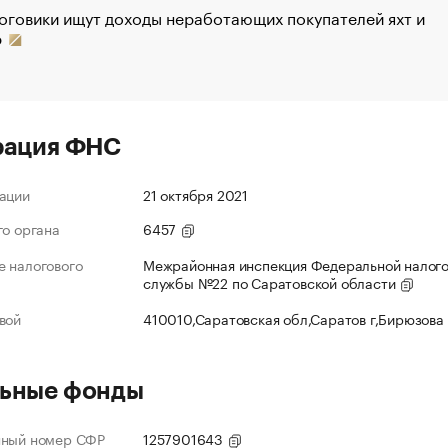
оговики ищут доходы неработающих покупателей яхт и
р
рация ФНС
ации
21 октября 2021
го органа
6457
 налогового
Межрайонная инспекция Федеральной налог
службы №22 по Саратовской области
вой
410010,Саратовская обл,Саратов г,Бирюзова
ьные фонды
нный номер СФР
1257901643