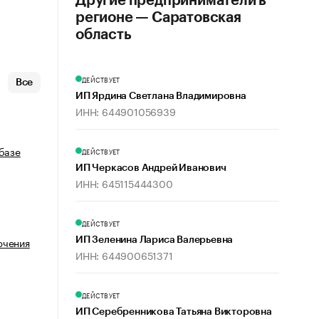
Другие предприниматели в
регионе — Саратовская
область
ДЕЙСТВУЕТ
Все
ИП Ярдина Светлана Владимировна
ИНН: 644901056939
 базе
ДЕЙСТВУЕТ
ИП Черкасов Андрей Иванович
ИНН: 645115444300
ДЕЙСТВУЕТ
ючения
ИП Зеленина Лариса Валерьевна
ИНН: 644900651371
ДЕЙСТВУЕТ
ИП Серебренникова Татьяна Викторовна