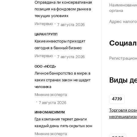
Оправдана ли консервативная
Наименование
позиция на фондовом рынке в
органа
текущих условиях
Адрес налого
Интервью
7 августа 2026
ЦАРАН ГРУПП
Какие инвесторы приходят
Социал
сегодня в банный бизнес
Интервью
7 августа 2026
Регистрацио
ООО «НССД»
Личное банкротство в мире: в
каких странах закон не щадит
Виды д
человека
Мнение эксперта
47.19
7 августа 2026
Торговля роз
ИНФОМАКСИМУМ
неспециализ
Где компания теряет деньги
каждый день: пять скрытых зон
Мнение эксперта