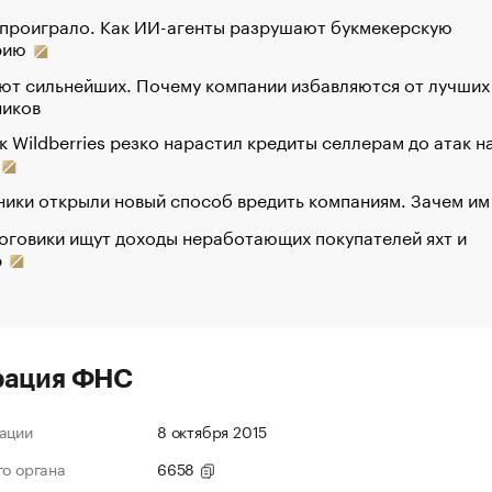
 проиграло. Как ИИ-агенты разрушают букмекерскую
рию
ют сильнейших. Почему компании избавляются от лучших
ников
к Wildberries резко нарастил кредиты селлерам до атак н
ики открыли новый способ вредить компаниям. Зачем им
оговики ищут доходы неработающих покупателей яхт и
р
рация ФНС
ации
8 октября 2015
го органа
6658