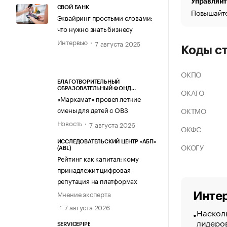
Управляйт
СВОЙ БАНК
Повышайте
Эквайринг простыми словами:
что нужно знать бизнесу
Интервью
7 августа 2026
Коды с
ОКПО
БЛАГОТВОРИТЕЛЬНЫЙ
ОБРАЗОВАТЕЛЬНЫЙ ФОНД
ОКАТО
«МАРХАМАТ»
«Мархамат» провел летние
смены для детей с ОВЗ
ОКТМО
Новость
7 августа 2026
ОКФС
ИССЛЕДОВАТЕЛЬСКИЙ ЦЕНТР «АБП»
ОКОГУ
(ABL)
Рейтинг как капитал: кому
принадлежит цифровая
репутация на платформах
Мнение эксперта
Интер
7 августа 2026
Насколь
лидеро
SERVICEPIPE