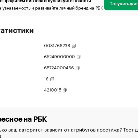
е профилем бизнеса и публикуйте новости
Получить дос
 узнаваемость и развивайте личный бренд на РБК
татистики
0081766238
65249000009
65724000466
16
4210015
есное на РБК
ко ваш авторитет зависит от атрибутов престижа? Тест д
в