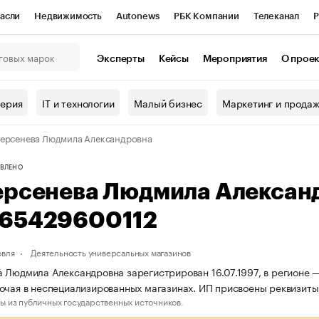
асли
Недвижимость
Autonews
РБК Компании
Телеканал
Р
К Курсы
РБК Life
Тренды
Визионеры
Национальные проекты
Эксперты
Кейсы
Мероприятия
О прое
онный клуб
Исследования
Кредитные рейтинги
Франшизы
Г
терия
IT и технологии
Малый бизнес
Маркетинг и прода
Проверка контрагентов
Политика
Экономика
Бизнес
ерсенева Людмила Александровна
ы
ВЛЕНО
ерсенева Людмила Алексан
65429600112
овля
Деятельность универсальных магазинов
 Людмила Александровна зарегистрирован 16.07.1997, в регионе —
рочая в неспециализированных магазинах. ИП присвоены реквизи
ы из публичных государственных источников.