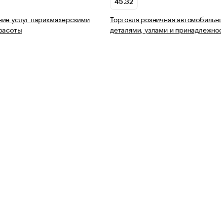
45.32
ие услуг парикмахерскими
Торговля розничная автомобиль
расоты
деталями, узлами и принадлежно