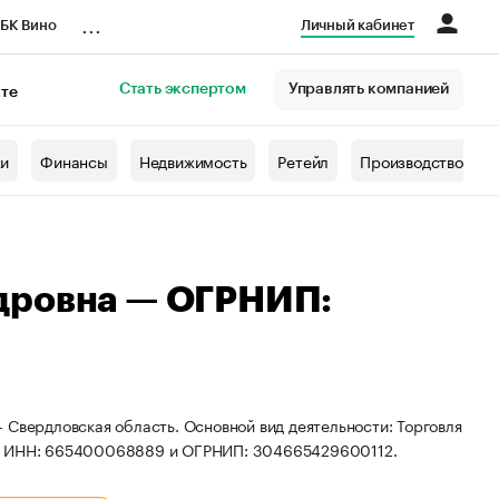
...
БК Вино
Личный кабинет
Стать экспертом
Управлять компанией
кте
азета
жи
Финансы
Недвижимость
Ретейл
Производство
дровна — ОГРНИП:
 Свердловская область. Основной вид деятельности: Торговля
ты ИНН: 665400068889 и ОГРНИП: 304665429600112.