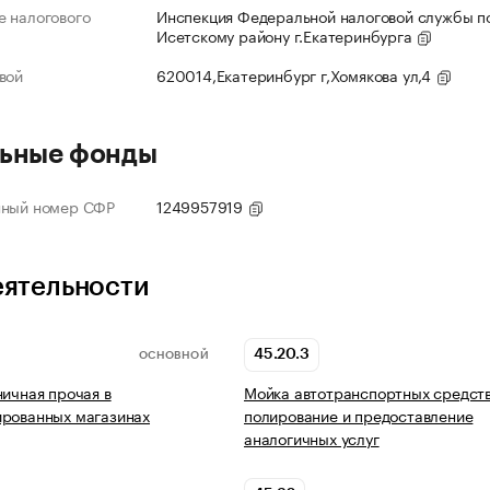
 налогового
Инспекция Федеральной налоговой службы по
Исетскому району г.Екатеринбурга
вой
620014,Екатеринбург г,Хомякова ул,4
ьные фонды
нный номер СФР
1249957919
еятельности
45.20.3
ОСНОВНОЙ
ничная прочая в
Мойка автотранспортных средств
ированных магазинах
полирование и предоставление
аналогичных услуг