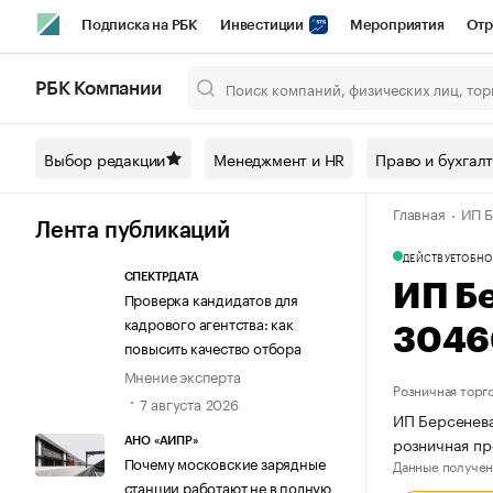
Подписка на РБК
Инвестиции
Мероприятия
Отр
Спорт
Школа управления РБК
РБК Образование
РБ
РБК Компании
Город
Стиль
Крипто
РБК Бизнес-среда
Дискусси
Выбор редакции
Менеджмент и HR
Право и бухгал
Спецпроекты СПб
Конференции СПб
Спецпроекты
Главная
ИП Б
Технологии и медиа
Финансы
Рынок наличной валют
Лента публикаций
ДЕЙСТВУЕТ
ОБНО
СПЕКТРДАТА
ИП Б
Проверка кандидатов для
кадрового агентства: как
3046
повысить качество отбора
Мнение эксперта
Розничная торг
7 августа 2026
ИП Берсенева
розничная п
АНО «АИПР»
Почему московские зарядные
Данные получен
станции работают не в полную