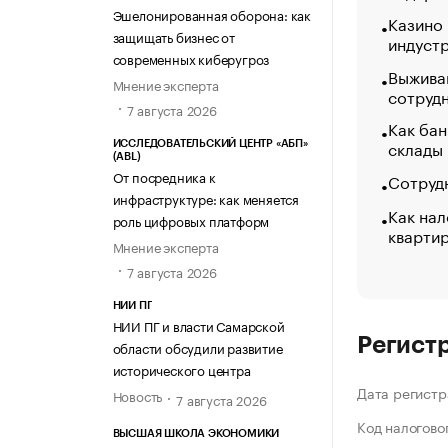
Эшелонированная оборона: как
Казино
защищать бизнес от
индуст
современных киберугроз
Выжива
Мнение эксперта
сотруд
7 августа 2026
Как бан
склады
ИССЛЕДОВАТЕЛЬСКИЙ ЦЕНТР «АБП»
(ABL)
От посредника к
Сотрудн
инфраструктуре: как меняется
Как нал
роль цифровых платформ
кварти
Мнение эксперта
7 августа 2026
НИИ ПГ
НИИ ПГ и власти Самарской
Регист
области обсудили развитие
исторического центра
Дата регистр
Новость
7 августа 2026
Код налогово
ВЫСШАЯ ШКОЛА ЭКОНОМИКИ