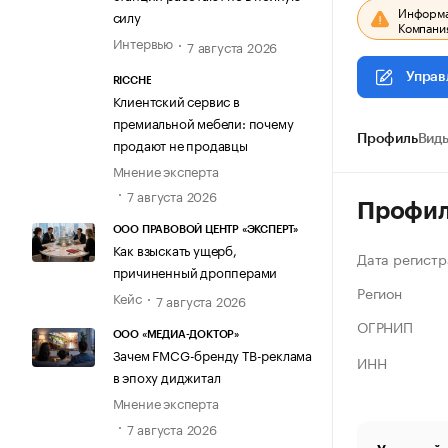
Информац
силу
Компания
Интервью
7 августа 2026
Управ
RICCHE
Клиентский сервис в
премиальной мебели: почему
Профиль
Виды
продают не продавцы
Мнение эксперта
7 августа 2026
Профи
ООО ПРАВОВОЙ ЦЕНТР «ЭКСПЕРТ»
Как взыскать ущерб,
Дата регистр
причиненный дропперами
Регион
Кейс
7 августа 2026
ОГРНИП
ООО «МЕДИА-ДОКТОР»
Зачем FMCG-бренду ТВ-реклама
ИНН
в эпоху диджитал
Мнение эксперта
7 августа 2026