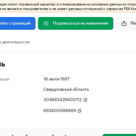
ия носит справочный характер и сгенерирована на основании данных из откр
 не является пользователем и не имеет деловых отношений с сервисом РБК Ко
Подписаться на изменения
По
лять страницей
 деятельности
ль
ации
16 июля 1997
Свердловская область
304665429600112
665400068889