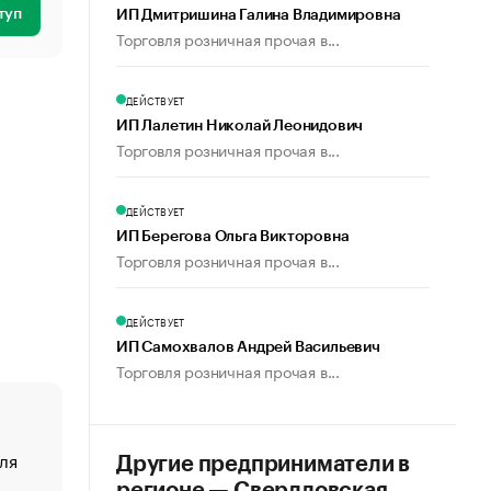
туп
ИП Дмитришина Галина Владимировна
Торговля розничная прочая в...
ДЕЙСТВУЕТ
ИП Лалетин Николай Леонидович
Торговля розничная прочая в...
ДЕЙСТВУЕТ
ИП Берегова Ольга Викторовна
Торговля розничная прочая в...
ДЕЙСТВУЕТ
ИП Самохвалов Андрей Васильевич
Торговля розничная прочая в...
ля
«От спорта тело стареет иначе». Как живет глава ко
Другие предприниматели в
создавшей GTA