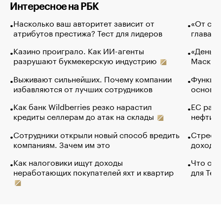
Интересное на РБК
Насколько ваш авторитет зависит от
«От спо
атрибутов престижа? Тест для лидеров
глава к
Казино проиграло. Как ИИ-агенты
«Деньги
разрушают букмекерскую индустрию
Маск в 
Выживают сильнейших. Почему компании
Функции
избавляются от лучших сотрудников
основ э
Как банк Wildberries резко нарастил
ЕС раз
кредиты селлерам до атак на склады
нефти —
Сотрудники открыли новый способ вредить
Стресс 
компаниям. Зачем им это
доходов
Как налоговики ищут доходы
Что обв
неработающих покупателей яхт и квартир
для Tel