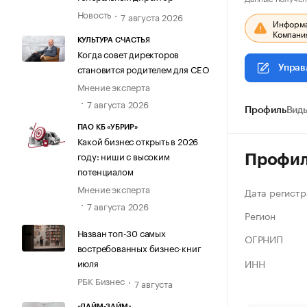
Новость
7 августа 2026
Информац
Компания
КУЛЬТУРА СЧАСТЬЯ
Когда совет директоров
становится родителем для CEO
Управ
Мнение эксперта
7 августа 2026
Профиль
Виды
ПАО КБ «УБРИР»
Какой бизнес открыть в 2026
году: ниши с высоким
Профи
потенциалом
Мнение эксперта
Дата регистр
7 августа 2026
Регион
Назван топ-30 самых
ОГРНИП
востребованных бизнес-книг
ИНН
июля
РБК Бизнес
7 августа
«ЛАЙМ-ЗАЙМ»