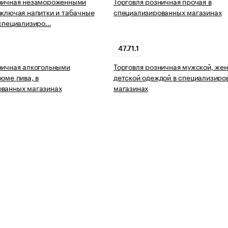
зничная незамороженными
Торговля розничная прочая в
включая напитки и табачные
специализированных магазинах
еспециализиро…
47.71.1
ничная алкогольными
Торговля розничная мужской, жен
оме пива, в
детской одеждой в специализиро
ованных магазинах
магазинах