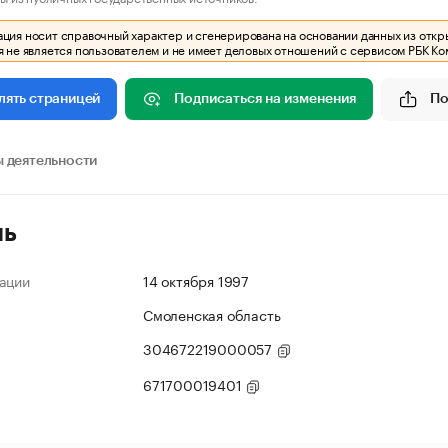
ия носит справочный характер и сгенерирована на основании данных из откр
 не является пользователем и не имеет деловых отношений с сервисом РБК Ко
Подписаться на изменения
По
лять страницей
 деятельности
ль
ации
14 октября 1997
Смоленская область
304672219000057
671700019401