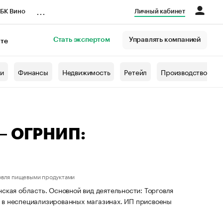
...
БК Вино
Личный кабинет
Стать экспертом
Управлять компанией
кте
азета
жи
Финансы
Недвижимость
Ретейл
Производство
 — ОГРНИП:
овля пищевыми продуктами
ская область. Основной вид деятельности: Торговля
 в неспециализированных магазинах. ИП присвоены