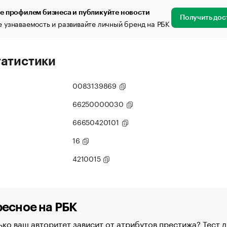
е профилем бизнеса и публикуйте новости
Получить дос
 узнаваемость и развивайте личный бренд на РБК
татистики
0083139869
66250000030
66650420101
16
4210015
есное на РБК
ко ваш авторитет зависит от атрибутов престижа? Тест д