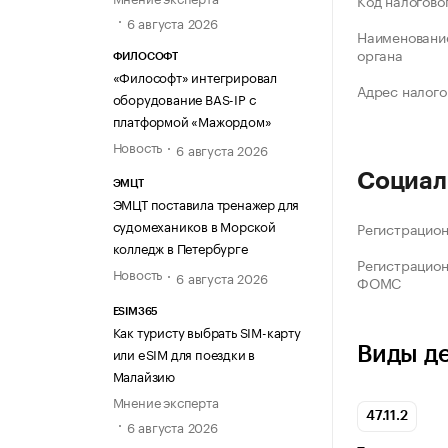
Код налогово
6 августа 2026
Наименование
органа
ФИЛОСОФТ
«Философт» интегрировал
Адрес налого
оборудование BAS-IP с
платформой «Мажордом»
Новость
6 августа 2026
Социал
ЭМЦТ
ЭМЦТ поставила тренажер для
судомехаников в Морской
Регистрацио
колледж в Петербурге
Регистрацио
Новость
6 августа 2026
ФОМС
ESIM365
Как туристу выбрать SIM-карту
Виды д
или eSIM для поездки в
Малайзию
Мнение эксперта
47.11.2
6 августа 2026