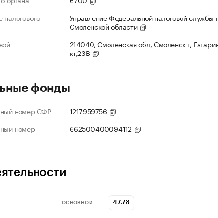
го органа
6700
 налогового
Управление Федеральной налоговой службы 
Смоленской области
вой
214040, Смоленская обл, Смоленск г, Гагарин
кт,23В
ьные фонды
нный номер СФР
1217959756
нный номер
662500400094112
еятельности
47.78
ОСНОВНОЙ