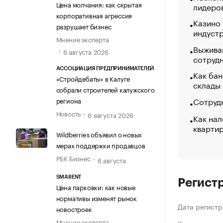
Цена молчания: как скрытая
лидеро
корпоративная агрессия
Казино
разрушает бизнес
индуст
Мнение эксперта
Выжива
6 августа 2026
сотруд
АССОЦИАЦИЯ ПРЕДПРИНИМАТЕЛЕЙ
Как бан
«Стройдебаты» в Калуге
склады
собрали строителей калужского
Сотрудн
региона
Новость
6 августа 2026
Как нал
кварти
Wildberries объявил о новых
мерах поддержки продавцов
РБК Бизнес
6 августа
SMARENT
Регист
Цена парковки: как новые
нормативы изменят рынок
Дата регистр
новостроек
Мнение эксперта