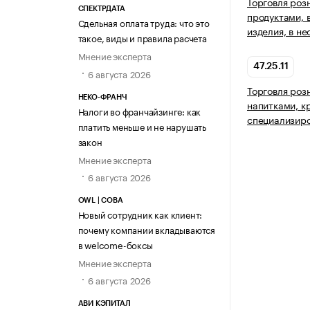
Торговля ро
СПЕКТРДАТА
продуктами, 
Сдельная оплата труда: что это
изделия, в н
такое, виды и правила расчета
Мнение эксперта
47.25.11
6 августа 2026
Торговля роз
НЕКО-ФРАНЧ
напитками, кр
Налоги во франчайзинге: как
специализир
платить меньше и не нарушать
закон
Мнение эксперта
6 августа 2026
OWL | СОВА
Новый сотрудник как клиент:
почему компании вкладываются
в welcome-боксы
Мнение эксперта
6 августа 2026
АВИ КЭПИТАЛ