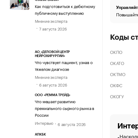
Как подготовиться к дебютному
Управляйт
публичному выступлению
Повышайте
Мнение эксперта
7 августа 2026
Коды с
ОКПО
АО «ДЕЛОВОЙ ЦЕНТР
НЕЙРОХИРУРГИИ»
Что чувствует пациент, узнав о
ОКАТО
тяжелом диагнозе
ОКТМО
Мнение эксперта
6 августа 2026
ОКФС
ОКОГУ
ООО «РЕММА ТРЕЙД»
Что мешает развитию
премиального сырного рынка в
России
Интервью
6 августа 2026
Интер
Насколь
АПКБК