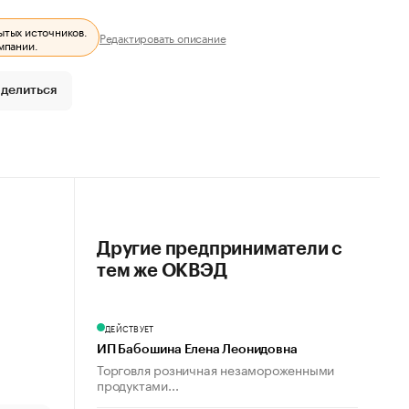
ытых источников.
Редактировать описание
мпании.
делиться
Другие предприниматели с
тем же ОКВЭД
ДЕЙСТВУЕТ
ИП Бабошина Елена Леонидовна
Торговля розничная незамороженными
продуктами...