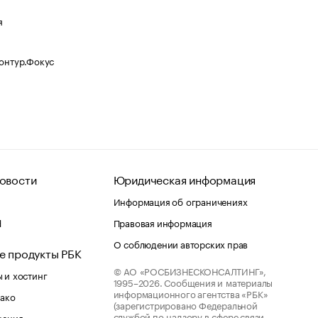
я
Контур.Фокус
овости
Юридическая информация
Информация об ограничениях
d
Правовая информация
О соблюдении авторских прав
е продукты РБК
© АО «РОСБИЗНЕСКОНСАЛТИНГ»,
 и хостинг
1995–2026.
Сообщения и материалы
информационного агентства «РБК»
лако
(зарегистрировано Федеральной
службой по надзору в сфере связи,
шения