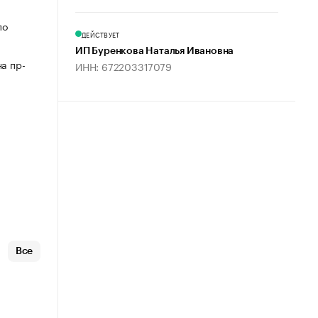
по
ДЕЙСТВУЕТ
ИП Буренкова Наталья Ивановна
а пр-
ИНН: 672203317079
Все