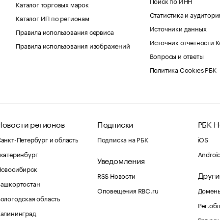
Поиск по ИНН
Каталог торговых марок
Статистика и аудитори
Каталог ИП по регионам
Источники данных
Правила использования сервиса
Источник отчетности 
Правила использования изображений
Вопросы и ответы
Политика Cookies РБК
Новости регионов
Подписки
РБК Н
анкт-Петербург и область
Подписка на РБК
iOS
катеринбург
Androi
Уведомления
Новосибирск
Други
RSS Новости
Башкортостан
Оповещения RBC.ru
Домены
ологодская область
Рег.об
Калининград
Рег.ре