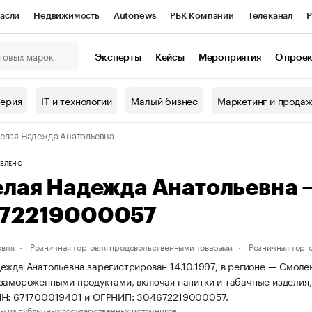
асли
Недвижимость
Autonews
РБК Компании
Телеканал
Р
К Курсы
РБК Life
Тренды
Визионеры
Национальные проекты
Эксперты
Кейсы
Мероприятия
О прое
онный клуб
Исследования
Кредитные рейтинги
Франшизы
Г
терия
IT и технологии
Малый бизнес
Маркетинг и прода
Проверка контрагентов
Политика
Экономика
Бизнес
елая Надежда Анатольевна
ы
ВЛЕНО
елая Надежда Анатольевна
72219000057
овля
Розничная торговля продовольственными товарами
Розничная торг
ежда Анатольевна зарегистрирован 14.10.1997, в регионе — Смолен
замороженными продуктами, включая напитки и табачные изделия,
НН: 671700019401 и ОГРНИП: 304672219000057.
ы из публичных государственных источников.