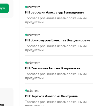
ДЕЙСТВУЕТ
туп
ИП Бабошин Александр Геннадьевич
Торговля розничная незамороженными
продуктами...
ДЕЙСТВУЕТ
ИП Волкомуров Вячеслав Владимирович
Торговля розничная незамороженными
продуктами...
ДЕЙСТВУЕТ
ИП Саночкина Татьяна Киприловна
Торговля розничная незамороженными
продуктами...
ДЕЙСТВУЕТ
ИП Чертков Анатолий Дмитрович
Торговля розничная незамороженными
ля
«От спорта тело стареет иначе». Как живет глава ко
продуктами...