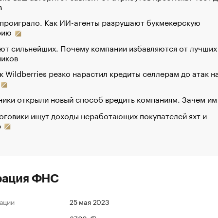
в
 проиграло. Как ИИ-агенты разрушают букмекерскую
рию
ют сильнейших. Почему компании избавляются от лучших
ников
к Wildberries резко нарастил кредиты селлерам до атак н
ики открыли новый способ вредить компаниям. Зачем им
оговики ищут доходы неработающих покупателей яхт и
р
рация ФНС
ации
25 мая 2023