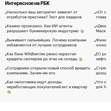
Интересное на РБК
Насколько ваш авторитет зависит от
«От спо
атрибутов престижа? Тест для лидеров
глава к
Казино проиграло. Как ИИ-агенты
«Деньги
разрушают букмекерскую индустрию
Маск в 
Выживают сильнейших. Почему компании
Функции
избавляются от лучших сотрудников
основ э
Как банк Wildberries резко нарастил
ЕС раз
кредиты селлерам до атак на склады
нефти —
Сотрудники открыли новый способ вредить
Стресс 
компаниям. Зачем им это
доходов
Как налоговики ищут доходы
Что обв
неработающих покупателей яхт и квартир
для Tel