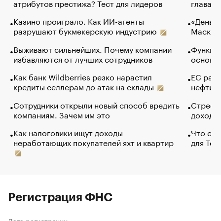
атрибутов престижа? Тест для лидеров
глава к
Казино проиграло. Как ИИ-агенты
«Деньги
разрушают букмекерскую индустрию
Маск в 
Выживают сильнейших. Почему компании
Функции
избавляются от лучших сотрудников
основ э
Как банк Wildberries резко нарастил
ЕС раз
кредиты селлерам до атак на склады
нефти —
Сотрудники открыли новый способ вредить
Стресс 
компаниям. Зачем им это
доходов
Как налоговики ищут доходы
Что обв
неработающих покупателей яхт и квартир
для Tel
Регистрация ФНС
Дата регистрации