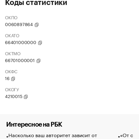
Коды статистики
ОКПО
0060897864
ОКАТО
66401000000
ОКТМО
66701000001
ОКФС
16
ОКОГУ
4210015
Интересное на РБК
Насколько ваш авторитет зависит от
«От спо