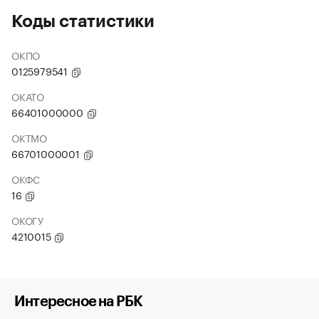
Коды статистики
ОКПО
0125979541
ОКАТО
66401000000
ОКТМО
66701000001
ОКФС
16
ОКОГУ
4210015
Интересное на РБК