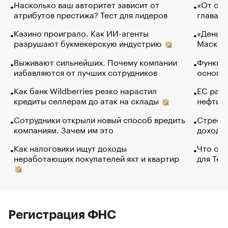
Насколько ваш авторитет зависит от
«От спо
атрибутов престижа? Тест для лидеров
глава к
Казино проиграло. Как ИИ-агенты
«Деньги
разрушают букмекерскую индустрию
Маск в 
Выживают сильнейших. Почему компании
Функции
избавляются от лучших сотрудников
основ э
Как банк Wildberries резко нарастил
ЕС раз
кредиты селлерам до атак на склады
нефти —
Сотрудники открыли новый способ вредить
Стресс 
компаниям. Зачем им это
доходов
Как налоговики ищут доходы
Что обв
неработающих покупателей яхт и квартир
для Tel
Регистрация ФНС