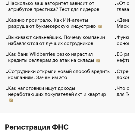
Насколько ваш авторитет зависит от
«От спо
атрибутов престижа? Тест для лидеров
глава к
Казино проиграло. Как ИИ-агенты
«Деньги
разрушают букмекерскую индустрию
Маск в 
Выживают сильнейших. Почему компании
Функции
избавляются от лучших сотрудников
основ э
Как банк Wildberries резко нарастил
ЕС раз
кредиты селлерам до атак на склады
нефти —
Сотрудники открыли новый способ вредить
Стресс 
компаниям. Зачем им это
доходов
Как налоговики ищут доходы
Что обв
неработающих покупателей яхт и квартир
для Tel
Регистрация ФНС