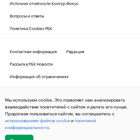
Источник отчетности Контур.Фокус
Вопросы и ответы
Политика Cookies РБК
Контактная информация
Редакция
Рассылка РБК Новости
Информация об ограничениях
Правовая информация
О соблюдении авторских прав
Мы используем cookie. Это позволяет нам анализировать
© АО «РОСБИЗНЕСКОНСАЛТИНГ»,
1995–2026.
Сообщения
и материалы информационного агентства «РБК»
взаимодействие посетителей с сайтом и делать его лучше.
(зарегистрировано Федеральной службой по надзору в сфере
Продолжая пользоваться сайтом, вы соглашаетесь с
связи, информационных технологий и массовых
использованием файлов cookie
и
политикой
коммуникаций (Роскомнадзор) 09.12.2015 за номером ИА
№ФС77-63848) сопровождаются пометкой «РБК». Отдельные
конфиденциальности
.
публикации могут содержать информацию,
не предназначенную для пользователей