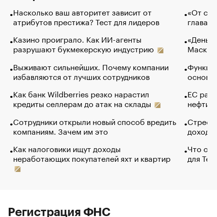
Насколько ваш авторитет зависит от
«От спо
атрибутов престижа? Тест для лидеров
глава к
Казино проиграло. Как ИИ-агенты
«Деньги
разрушают букмекерскую индустрию
Маск в 
Выживают сильнейших. Почему компании
Функции
избавляются от лучших сотрудников
основ э
Как банк Wildberries резко нарастил
ЕС раз
кредиты селлерам до атак на склады
нефти —
Сотрудники открыли новый способ вредить
Стресс 
компаниям. Зачем им это
доходов
Как налоговики ищут доходы
Что обв
неработающих покупателей яхт и квартир
для Tel
Регистрация ФНС