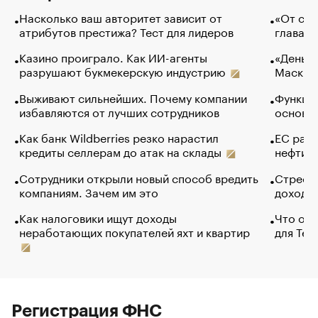
Насколько ваш авторитет зависит от
«От спо
атрибутов престижа? Тест для лидеров
глава к
Казино проиграло. Как ИИ-агенты
«Деньги
разрушают букмекерскую индустрию
Маск в 
Выживают сильнейших. Почему компании
Функции
избавляются от лучших сотрудников
основ э
Как банк Wildberries резко нарастил
ЕС раз
кредиты селлерам до атак на склады
нефти —
Сотрудники открыли новый способ вредить
Стресс 
компаниям. Зачем им это
доходов
Как налоговики ищут доходы
Что обв
неработающих покупателей яхт и квартир
для Tel
Регистрация ФНС