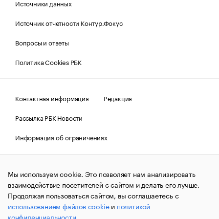
Источники данных
Источник отчетности Контур.Фокус
Вопросы и ответы
Политика Cookies РБК
Контактная информация
Редакция
Рассылка РБК Новости
Информация об ограничениях
Правовая информация
О соблюдении авторских прав
Мы используем cookie. Это позволяет нам анализировать
© АО «РОСБИЗНЕСКОНСАЛТИНГ»,
1995–2026.
Сообщения
и материалы информационного агентства «РБК»
взаимодействие посетителей с сайтом и делать его лучше.
(зарегистрировано Федеральной службой по надзору в сфере
Продолжая пользоваться сайтом, вы соглашаетесь с
связи, информационных технологий и массовых
использованием файлов cookie
и
политикой
коммуникаций (Роскомнадзор) 09.12.2015 за номером ИА
№ФС77-63848) сопровождаются пометкой «РБК». Отдельные
конфиденциальности
.