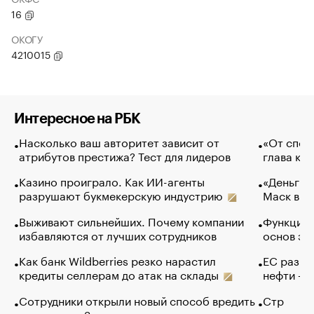
16
ОКОГУ
4210015
Интересное на РБК
Насколько ваш авторитет зависит от
«От спор
атрибутов престижа? Тест для лидеров
глава ко
Казино проиграло. Как ИИ-агенты
«Деньги б
разрушают букмекерскую индустрию
Маск в и
Выживают сильнейших. Почему компании
Функции 
избавляются от лучших сотрудников
основ эф
Как банк Wildberries резко нарастил
ЕС разре
кредиты селлерам до атак на склады
нефти — 
Сотрудники открыли новый способ вредить
Стр
компаниям. Зачем им это