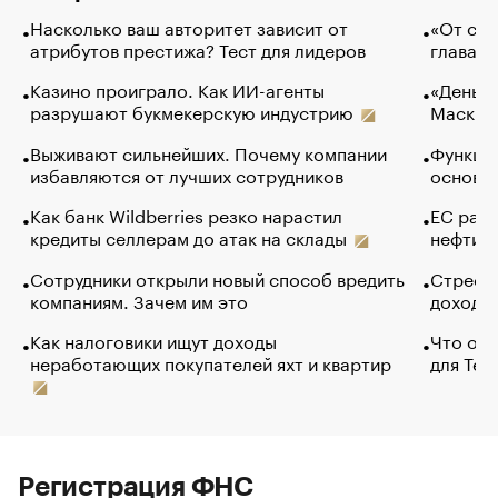
Насколько ваш авторитет зависит от
«От спо
атрибутов престижа? Тест для лидеров
глава к
Казино проиграло. Как ИИ-агенты
«Деньги
разрушают букмекерскую индустрию
Маск в 
Выживают сильнейших. Почему компании
Функции
избавляются от лучших сотрудников
основ э
Как банк Wildberries резко нарастил
ЕС раз
кредиты селлерам до атак на склады
нефти —
Сотрудники открыли новый способ вредить
Стресс 
компаниям. Зачем им это
доходов
Как налоговики ищут доходы
Что обв
неработающих покупателей яхт и квартир
для Tel
Регистрация ФНС