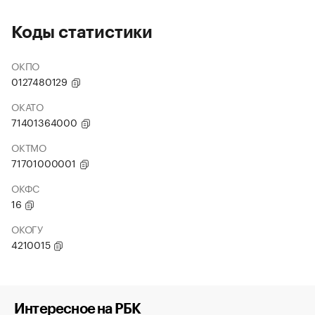
Коды статистики
ОКПО
0127480129
ОКАТО
71401364000
ОКТМО
71701000001
ОКФС
16
ОКОГУ
4210015
Интересное на РБК