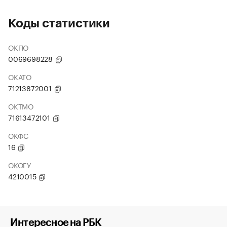
Коды статистики
ОКПО
0069698228
ОКАТО
71213872001
ОКТМО
71613472101
ОКФС
16
ОКОГУ
4210015
Интересное на РБК