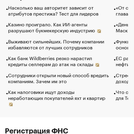
Насколько ваш авторитет зависит от
«От спо
атрибутов престижа? Тест для лидеров
глава к
Казино проиграло. Как ИИ-агенты
«Деньги
разрушают букмекерскую индустрию
Маск в 
Выживают сильнейших. Почему компании
Функции
избавляются от лучших сотрудников
основ э
Как банк Wildberries резко нарастил
ЕС раз
кредиты селлерам до атак на склады
нефти —
Сотрудники открыли новый способ вредить
Стресс 
компаниям. Зачем им это
доходов
Как налоговики ищут доходы
Что обв
неработающих покупателей яхт и квартир
для Tel
Регистрация ФНС