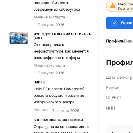
защищать бизнес от
Информац
Компания
современных киберугроз
Мнение эксперта
Управ
7 августа 2026
ИССЛЕДОВАТЕЛЬСКИЙ ЦЕНТР «АБП»
(ABL)
Профиль
Виды
От посредника к
инфраструктуре: как меняется
роль цифровых платформ
Профи
Мнение эксперта
7 августа 2026
Дата регистр
НИИ ПГ
Регион
НИИ ПГ и власти Самарской
области обсудили развитие
ОГРНИП
исторического центра
ИНН
Новость
7 августа 2026
ВЫСШАЯ ШКОЛА ЭКОНОМИКИ
Оправдана ли консервативная
позиция на фондовом рынке в