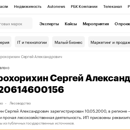
асли
Недвижимость
Autonews
РБК Компании
Телеканал
Р
К Курсы
РБК Life
Тренды
Визионеры
Национальные проекты
Эксперты
Кейсы
Мероприятия
О прое
онный клуб
Исследования
Кредитные рейтинги
Франшизы
Г
терия
IT и технологии
Малый бизнес
Маркетинг и прода
Проверка контрагентов
Политика
Экономика
Бизнес
рохорихин Сергей Александрович
ы
ВЛЕНО
рохорихин Сергей Алексан
20614600156
во
Лесоводство
н Сергей Александрович зарегистрирован 10.05.2000, в регионе —
и прочая лесохозяйственная деятельность. ИП присвоены реквиз
ы из публичных государственных источников.