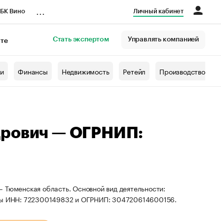
...
БК Вино
Личный кабинет
Стать экспертом
Управлять компанией
кте
азета
жи
Финансы
Недвижимость
Ретейл
Производство
дрович — ОГРНИП:
 Тюменская область. Основной вид деятельности:
иты ИНН: 722300149832 и ОГРНИП: 304720614600156.