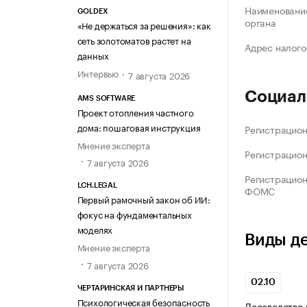
Наименование
GOLDEX
органа
«Не держаться за решения»: как
сеть золотоматов растет на
Адрес налого
данных
Интервью
7 августа 2026
Социал
AMS SOFTWARE
Проект отопления частного
дома: пошаговая инструкция
Регистрацио
Мнение эксперта
Регистрацио
7 августа 2026
Регистрацио
LCH.LEGAL
ФОМС
Первый рамочный закон об ИИ:
фокус на фундаментальных
моделях
Виды д
Мнение эксперта
7 августа 2026
02.10
ЧЕРТАРИНСКАЯ И ПАРТНЕРЫ
Психологическая безопасность
Лесоводство 