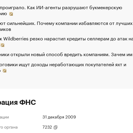
 проиграло. Как ИИ-агенты разрушают букмекерскую
рию
ют сильнейших. Почему компании избавляются от лучших
ников
к Wildberries резко нарастил кредиты селлерам до атак н
ики открыли новый способ вредить компаниям. Зачем им
оговики ищут доходы неработающих покупателей яхт и
р
рация ФНС
ации
31 декабря 2009
го органа
7232