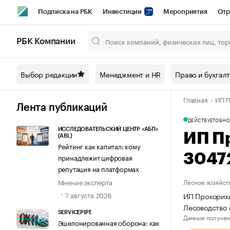
Подписка на РБК
Инвестиции
Мероприятия
Отр
Спорт
Школа управления РБК
РБК Образование
РБ
РБК Компании
Город
Стиль
Крипто
РБК Бизнес-среда
Дискусси
Выбор редакции
Менеджмент и HR
Право и бухгал
Спецпроекты СПб
Конференции СПб
Спецпроекты
Главная
ИП П
Технологии и медиа
Финансы
Рынок наличной валют
Лента публикаций
ДЕЙСТВУЕТ
ОБНО
ИССЛЕДОВАТЕЛЬСКИЙ ЦЕНТР «АБП»
ИП П
(ABL)
Рейтинг как капитал: кому
3047
принадлежит цифровая
репутация на платформах
Мнение эксперта
Лесное хозяйст
7 августа 2026
ИП Прохорихи
Лесоводство 
SERVICEPIPE
Данные получен
Эшелонированная оборона: как