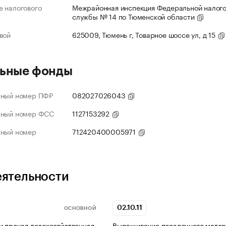
 налогового
Межрайонная инспекция Федеральной налог
службы № 14 по Тюменской области
вой
625009, Тюмень г, Товарное шоссе ул, д 15
ьные фонды
нный номер ПФР
082027026043
нный номер ФСС
1127153292
нный номер
712420400005971
еятельности
02.10.11
ОСНОВНОЙ
и прочая лесохозяйственная
Выращивание посадочного мате