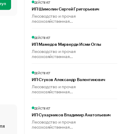
ДЕЙСТВУЕТ
туп
ИП Шимолин Сергей Григорьевич
Лесоводство и прочая
лесохозяйственная...
ДЕЙСТВУЕТ
ИП Мамедов Мирверди Исми Оглы
Лесоводство и прочая
лесохозяйственная...
ДЕЙСТВУЕТ
ИП Стуков Александр Валентинович
Лесоводство и прочая
лесохозяйственная...
ДЕЙСТВУЕТ
ИП Сухарников Владимир Анатольевич
Лесоводство и прочая
ля
«От спорта тело стареет иначе». Как живет глава ко
лесохозяйственная...
создавшей GTA