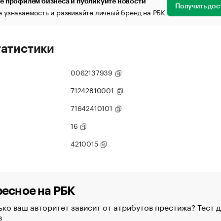
е профилем бизнеса и публикуйте новости
Получить дос
 узнаваемость и развивайте личный бренд на РБК
татистики
0062137939
71242810001
71642410101
16
4210015
есное на РБК
ко ваш авторитет зависит от атрибутов престижа? Тест д
в