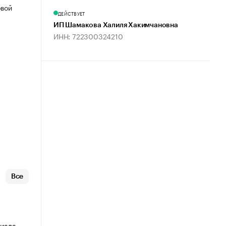
овой
ДЕЙСТВУЕТ
ИП Шамакова Халиля Хакимчановна
ИНН: 722300324210
Все
риала