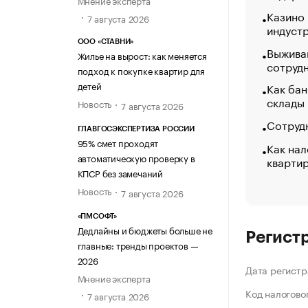
Мнение эксперта
Казино
7 августа 2026
индуст
ООО «СТАВНИ»
Выжива
Жилье на вырост: как меняется
сотруд
подход к покупке квартир для
детей
Как бан
склады
Новость
7 августа 2026
Сотрудн
ГЛАВГОСЭКСПЕРТИЗА РОССИИ
95% смет проходят
Как нал
автоматическую проверку в
кварти
КПСР без замечаний
Новость
7 августа 2026
«ПМСОФТ»
Дедлайны и бюджеты больше не
Регист
главные: тренды проектов —
2026
Дата регистр
Мнение эксперта
Код налогово
7 августа 2026