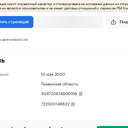
ия носит справочный характер и сгенерирована на основании данных из откр
 не является пользователем и не имеет деловых отношений с сервисом РБК Ко
Под
лять страницей
 деятельности
ль
ации
10 мая 2000
Тюменская область
304720614600156
722300149832