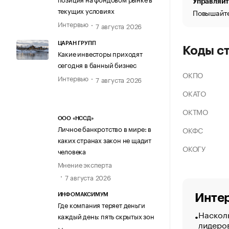
Управляйт
текущих условиях
Повышайте
Интервью
7 августа 2026
ЦАРАН ГРУПП
Коды с
Какие инвесторы приходят
сегодня в банный бизнес
ОКПО
Интервью
7 августа 2026
ОКАТО
ОКТМО
ООО «НССД»
Личное банкротство в мире: в
ОКФС
каких странах закон не щадит
ОКОГУ
человека
Мнение эксперта
7 августа 2026
Интер
ИНФОМАКСИМУМ
Где компания теряет деньги
Насколь
каждый день: пять скрытых зон
лидеро