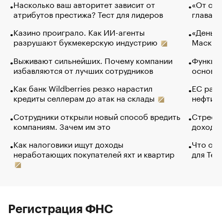
Насколько ваш авторитет зависит от
«От спо
атрибутов престижа? Тест для лидеров
глава к
Казино проиграло. Как ИИ-агенты
«Деньги
разрушают букмекерскую индустрию
Маск в 
Выживают сильнейших. Почему компании
Функции
избавляются от лучших сотрудников
основ э
Как банк Wildberries резко нарастил
ЕС раз
кредиты селлерам до атак на склады
нефти —
Сотрудники открыли новый способ вредить
Стресс 
компаниям. Зачем им это
доходов
Как налоговики ищут доходы
Что обв
неработающих покупателей яхт и квартир
для Tel
Регистрация ФНС