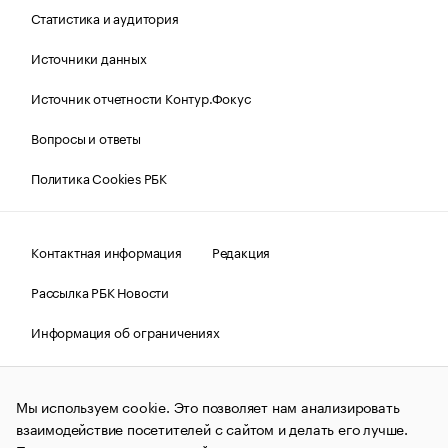
Статистика и аудитория
Источники данных
Источник отчетности Контур.Фокус
Вопросы и ответы
Политика Cookies РБК
Контактная информация
Редакция
Рассылка РБК Новости
Информация об ограничениях
Правовая информация
О соблюдении авторских прав
Мы используем cookie. Это позволяет нам анализировать
© АО «РОСБИЗНЕСКОНСАЛТИНГ»,
1995–2026.
Сообщения
и материалы информационного агентства «РБК»
взаимодействие посетителей с сайтом и делать его лучше.
(зарегистрировано Федеральной службой по надзору в сфере