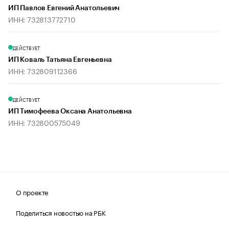
ИП Павлов Евгений Анатольевич
ИНН: 732813772710
ДЕЙСТВУЕТ
ИП Коваль Татьяна Евгеньевна
ИНН: 732809112366
ДЕЙСТВУЕТ
ИП Тимофеева Оксана Анатольевна
ИНН: 732800575049
О проекте
Поделиться новостью на РБК