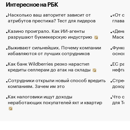
Интересное на РБК
Насколько ваш авторитет зависит от
«От спо
атрибутов престижа? Тест для лидеров
глава к
Казино проиграло. Как ИИ-агенты
«Деньги
разрушают букмекерскую индустрию
Маск в 
Выживают сильнейших. Почему компании
Функции
избавляются от лучших сотрудников
основ э
Как банк Wildberries резко нарастил
ЕС раз
кредиты селлерам до атак на склады
нефти —
Сотрудники открыли новый способ вредить
Стресс 
компаниям. Зачем им это
доходов
Как налоговики ищут доходы
Что обв
неработающих покупателей яхт и квартир
для Tel