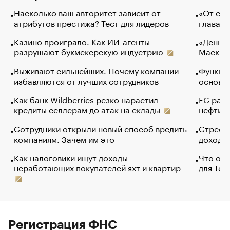
Насколько ваш авторитет зависит от
«От спо
атрибутов престижа? Тест для лидеров
глава к
Казино проиграло. Как ИИ-агенты
«Деньги
разрушают букмекерскую индустрию
Маск в 
Выживают сильнейших. Почему компании
Функции
избавляются от лучших сотрудников
основ э
Как банк Wildberries резко нарастил
ЕС раз
кредиты селлерам до атак на склады
нефти —
Сотрудники открыли новый способ вредить
Стресс 
компаниям. Зачем им это
доходов
Как налоговики ищут доходы
Что обв
неработающих покупателей яхт и квартир
для Tel
Регистрация ФНС