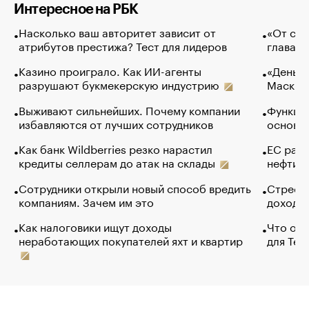
Интересное на РБК
Насколько ваш авторитет зависит от
«От спо
атрибутов престижа? Тест для лидеров
глава к
Казино проиграло. Как ИИ-агенты
«Деньги
разрушают букмекерскую индустрию
Маск в 
Выживают сильнейших. Почему компании
Функции
избавляются от лучших сотрудников
основ э
Как банк Wildberries резко нарастил
ЕС раз
кредиты селлерам до атак на склады
нефти —
Сотрудники открыли новый способ вредить
Стресс 
компаниям. Зачем им это
доходов
Как налоговики ищут доходы
Что обв
неработающих покупателей яхт и квартир
для Tel