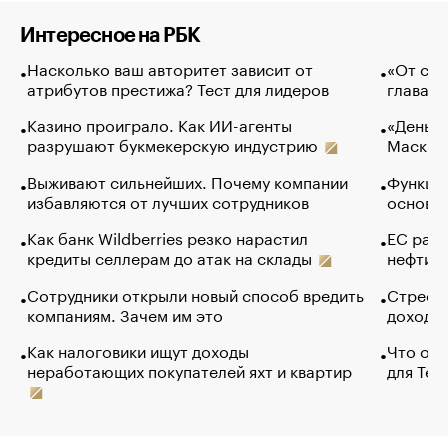
Интересное на РБК
Насколько ваш авторитет зависит от
«От спо
атрибутов престижа? Тест для лидеров
глава к
Казино проиграло. Как ИИ-агенты
«Деньги
разрушают букмекерскую индустрию
Маск в 
Выживают сильнейших. Почему компании
Функции
избавляются от лучших сотрудников
основ э
Как банк Wildberries резко нарастил
ЕС раз
кредиты селлерам до атак на склады
нефти —
Сотрудники открыли новый способ вредить
Стресс 
компаниям. Зачем им это
доходов
Как налоговики ищут доходы
Что обв
неработающих покупателей яхт и квартир
для Tel