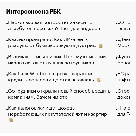
Интересное на РБК
Насколько ваш авторитет зависит от
«От спо
атрибутов престижа? Тест для лидеров
глава к
Казино проиграло. Как ИИ-агенты
«Деньги
разрушают букмекерскую индустрию
Маск в 
Выживают сильнейших. Почему компании
Функции
избавляются от лучших сотрудников
основ э
Как банк Wildberries резко нарастил
ЕС раз
кредиты селлерам до атак на склады
нефти —
Сотрудники открыли новый способ вредить
Стресс 
компаниям. Зачем им это
доходов
Как налоговики ищут доходы
Что обв
неработающих покупателей яхт и квартир
для Tel