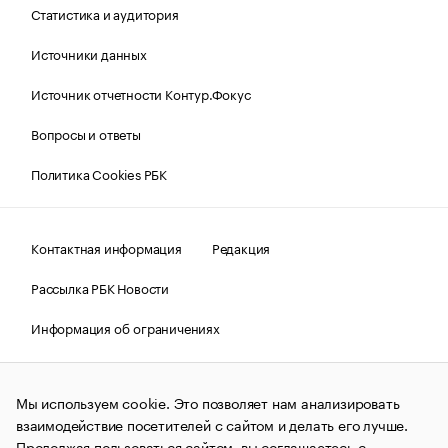
Статистика и аудитория
Источники данных
Источник отчетности Контур.Фокус
Вопросы и ответы
Политика Cookies РБК
Контактная информация
Редакция
Рассылка РБК Новости
Информация об ограничениях
Правовая информация
О соблюдении авторских прав
Мы используем cookie. Это позволяет нам анализировать
© АО «РОСБИЗНЕСКОНСАЛТИНГ»,
1995–2026.
Сообщения
и материалы информационного агентства «РБК»
взаимодействие посетителей с сайтом и делать его лучше.
(зарегистрировано Федеральной службой по надзору в сфере
Продолжая пользоваться сайтом, вы соглашаетесь с