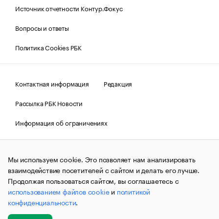
Источник отчетности Контур.Фокус
Вопросы и ответы
Политика Cookies РБК
Контактная информация
Редакция
Рассылка РБК Новости
Информация об ограничениях
Правовая информация
О соблюдении авторских прав
Мы используем cookie. Это позволяет нам анализировать
© АО «РОСБИЗНЕСКОНСАЛТИНГ»,
1995–2026.
Сообщения
и материалы информационного агентства «РБК»
взаимодействие посетителей с сайтом и делать его лучше.
(зарегистрировано Федеральной службой по надзору в сфере
Продолжая пользоваться сайтом, вы соглашаетесь с
связи, информационных технологий и массовых
использованием файлов cookie
и
политикой
коммуникаций (Роскомнадзор) 09.12.2015 за номером ИА
№ФС77-63848) сопровождаются пометкой «РБК». Отдельные
конфиденциальности
.
публикации могут содержать информацию,
не предназначенную для пользователей