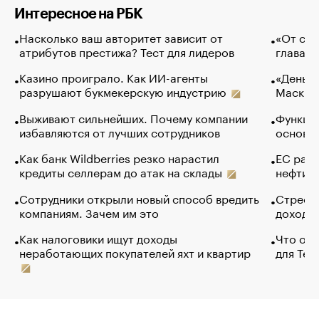
Интересное на РБК
Насколько ваш авторитет зависит от
«От спо
атрибутов престижа? Тест для лидеров
глава к
Казино проиграло. Как ИИ-агенты
«Деньги
разрушают букмекерскую индустрию
Маск в 
Выживают сильнейших. Почему компании
Функции
избавляются от лучших сотрудников
основ э
Как банк Wildberries резко нарастил
ЕС раз
кредиты селлерам до атак на склады
нефти —
Сотрудники открыли новый способ вредить
Стресс 
компаниям. Зачем им это
доходов
Как налоговики ищут доходы
Что обв
неработающих покупателей яхт и квартир
для Tel