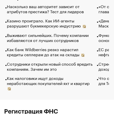
Насколько ваш авторитет зависит от
«От спо
атрибутов престижа? Тест для лидеров
глава к
Казино проиграло. Как ИИ-агенты
«Деньги
разрушают букмекерскую индустрию
Маск в 
Выживают сильнейших. Почему компании
Функции
избавляются от лучших сотрудников
основ э
Как банк Wildberries резко нарастил
ЕС раз
кредиты селлерам до атак на склады
нефти —
Сотрудники открыли новый способ вредить
Стресс 
компаниям. Зачем им это
доходов
Как налоговики ищут доходы
Что обв
неработающих покупателей яхт и квартир
для Tel
Регистрация ФНС