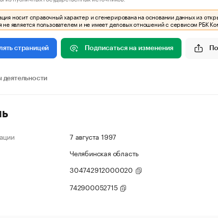
ия носит справочный характер и сгенерирована на основании данных из откр
 не является пользователем и не имеет деловых отношений с сервисом РБК Ко
Подписаться на изменения
По
лять страницей
 деятельности
ль
ации
7 августа 1997
Челябинская область
304742912000020
742900052715