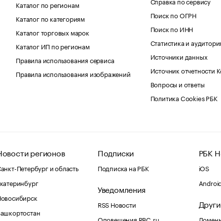
Справка по сервису
Каталог по регионам
Поиск по ОГРН
Каталог по категориям
Поиск по ИНН
Каталог торговых марок
Статистика и аудитори
Каталог ИП по регионам
Источники данных
Правила использования сервиса
Источник отчетности 
Правила использования изображений
Вопросы и ответы
Политика Cookies РБК
Новости регионов
Подписки
РБК Н
анкт-Петербург и область
Подписка на РБК
iOS
катеринбург
Androi
Уведомления
Новосибирск
Други
RSS Новости
Башкортостан
Оповещения RBC.ru
Домены