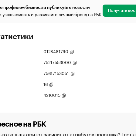
е профилем бизнеса и публикуйте новости
Получить дос
 узнаваемость и развивайте личный бренд на РБК
татистики
0128481790
75217553000
75617153051
16
4210015
есное на РБК
ко ваш авторитет зависит от атрибутов престижа? Тест д