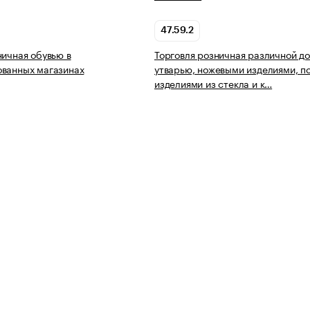
47.59.2
ничная обувью в
Торговля розничная различной д
ованных магазинах
утварью, ножевыми изделиями, п
изделиями из стекла и к…