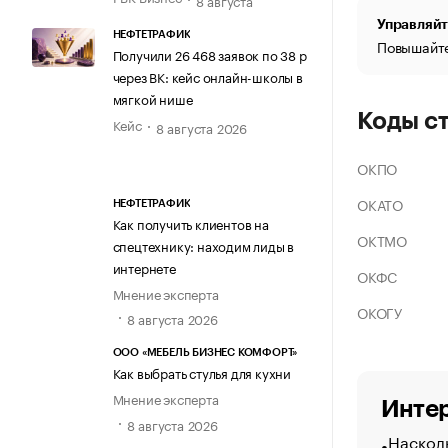
Управляйт
НЕФТЕТРАФИК
Повышайте
Получили 26 468 заявок по 38 р
через ВК: кейс онлайн-школы в
мягкой нише
Коды с
Кейс
8 августа 2026
ОКПО
ОКАТО
НЕФТЕТРАФИК
Как получить клиентов на
ОКТМО
спецтехнику: находим лиды в
интернете
ОКФС
Мнение эксперта
ОКОГУ
8 августа 2026
ООО «МЕБЕЛЬ БИЗНЕС КОМФОРТ»
Как выбрать стулья для кухни
Мнение эксперта
Интер
8 августа 2026
Насколь