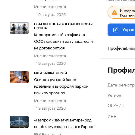
Мнение эксперта
Информац
9 августа 2026
Компания
ОБЪЕДИНЕННАЯ КОНСАЛТИНГОВАЯ
ГРУППА
Управ
Корпоративный конфликт в
ООО: как выйти из тупика, если
не договориться
Профиль
Виды
Мнение эксперта
9 августа 2026
Профи
БАРАБАШКА-СТРОЙ
Осина в русской бане:
Дата регистр
идеальный выбор для парной
или компромисс
Регион
Мнение эксперта
ОГРНИП
9 августа 2026
ИНН
«Газпром» заметил антирекорд
по объему запасов газа в Европе
РБК Бизнес
8 августа