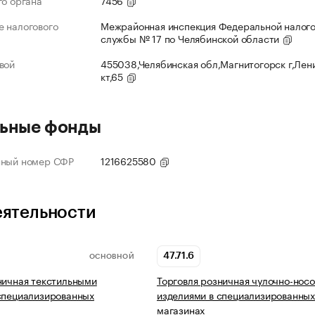
го органа
7456
 налогового
Межрайонная инспекция Федеральной налог
службы № 17 по Челябинской области
вой
455038,Челябинская обл,Магнитогорск г,Лен
кт,65
ьные фонды
нный номер СФР
1216625580
еятельности
47.71.6
ОСНОВНОЙ
ничная текстильными
Торговля розничная чулочно-нос
специализированных
изделиями в специализированны
магазинах