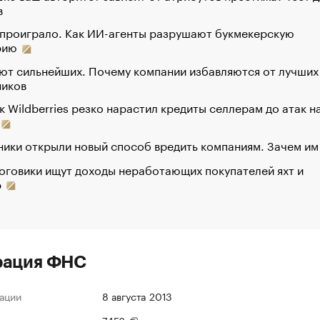
в
 проиграло. Как ИИ-агенты разрушают букмекерскую
рию
ют сильнейших. Почему компании избавляются от лучших
ников
к Wildberries резко нарастил кредиты селлерам до атак н
ики открыли новый способ вредить компаниям. Зачем им
оговики ищут доходы неработающих покупателей яхт и
р
рация ФНС
ации
8 августа 2013