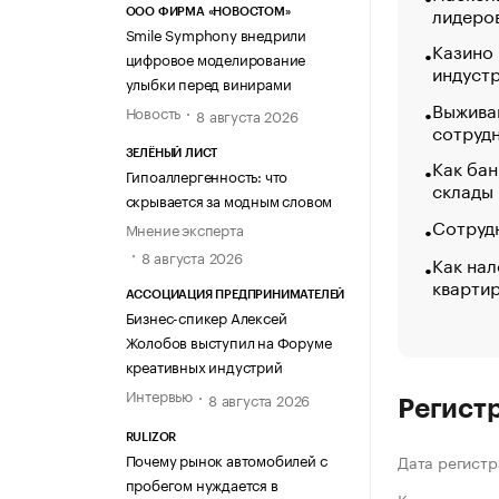
лидеро
ООО ФИРМА «НОВОСТОМ»
Smile Symphony внедрили
Казино
цифровое моделирование
индуст
улыбки перед винирами
Выжива
Новость
8 августа 2026
сотруд
ЗЕЛЁНЫЙ ЛИСТ
Как бан
Гипоаллергенность: что
склады
скрывается за модным словом
Сотрудн
Мнение эксперта
8 августа 2026
Как нал
кварти
АССОЦИАЦИЯ ПРЕДПРИНИМАТЕЛЕЙ
Бизнес-спикер Алексей
Жолобов выступил на Форуме
креативных индустрий
Интервью
8 августа 2026
Регист
RULIZOR
Почему рынок автомобилей с
Дата регистр
пробегом нуждается в