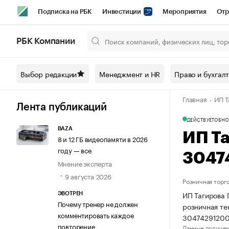
Подписка на РБК
Инвестиции
Мероприятия
Отр
Спорт
Школа управления РБК
РБК Образование
РБ
РБК Компании
Город
Стиль
Крипто
РБК Бизнес-среда
Дискусси
Выбор редакции
Менеджмент и HR
Право и бухгал
Спецпроекты СПб
Конференции СПб
Спецпроекты
Главная
ИП Т
Технологии и медиа
Финансы
Рынок наличной валют
Лента публикаций
ДЕЙСТВУЕТ
ОБНО
BAZA
ИП Та
8 и 12 ГБ видеопамяти в 2026
году — все
3047
Мнение эксперта
9 августа 2026
Розничная торг
ИП Тагирова 
ЭВОТРЕН
Почему тренер не должен
розничная те
комментировать каждое
3047429120
повторение
Данные получен