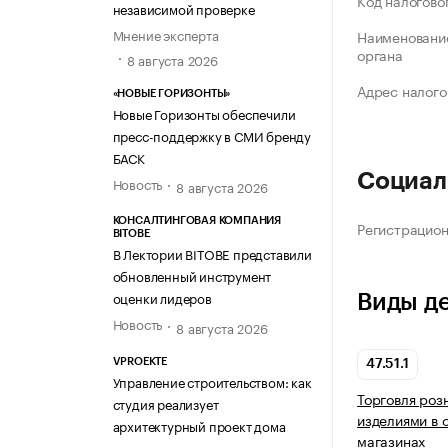
Код налогово
независимой проверке
Мнение эксперта
Наименование
органа
8 августа 2026
Адрес налого
«НОВЫЕ ГОРИЗОНТЫ»
Новые Горизонты обеспечили
пресс-поддержку в СМИ бренду
БАСК
Социал
Новость
8 августа 2026
КОНСАЛТИНГОВАЯ КОМПАНИЯ
Регистрацио
BITOBE
В Лектории BITOBE представили
обновленный инструмент
оценки лидеров
Виды д
Новость
8 августа 2026
VPROEKTE
47.51.1
Управление строительством: как
Торговля роз
студия реализует
изделиями в 
архитектурный проект дома
магазинах