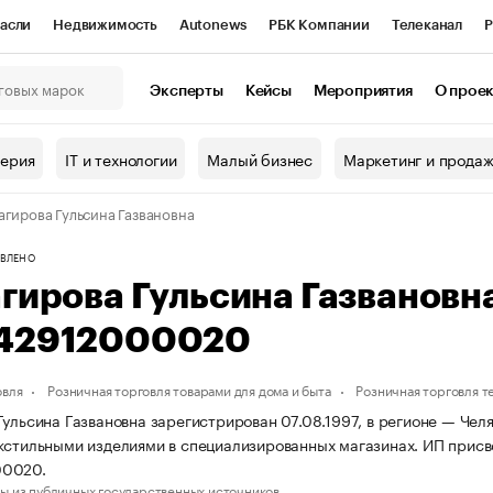
асли
Недвижимость
Autonews
РБК Компании
Телеканал
Р
К Курсы
РБК Life
Тренды
Визионеры
Национальные проекты
Эксперты
Кейсы
Мероприятия
О прое
онный клуб
Исследования
Кредитные рейтинги
Франшизы
Г
терия
IT и технологии
Малый бизнес
Маркетинг и прода
Проверка контрагентов
Политика
Экономика
Бизнес
агирова Гульсина Газвановна
ы
ВЛЕНО
гирова Гульсина Газванов
42912000020
овля
Розничная торговля товарами для дома и быта
Розничная торговля 
Гульсина Газвановна зарегистрирован 07.08.1997, в регионе — Чел
кстильными изделиями в специализированных магазинах. ИП прис
00020.
ы из публичных государственных источников.