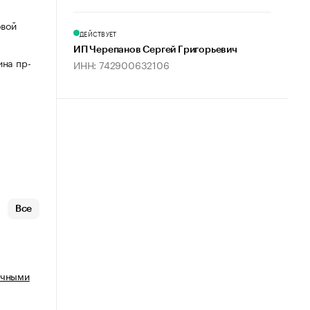
овой
ДЕЙСТВУЕТ
ИП Черепанов Сергей Григорьевич
ина пр-
ИНН: 742900632106
Все
очными
х