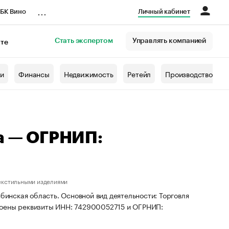
...
БК Вино
Личный кабинет
Стать экспертом
Управлять компанией
кте
азета
жи
Финансы
Недвижимость
Ретейл
Производство
на — ОГРНИП:
текстильными изделиями
ябинская область. Основной вид деятельности: Торговля
воены реквизиты ИНН: 742900052715 и ОГРНИП: