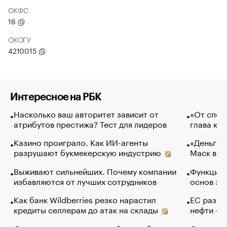
ОКФС
16
ОКОГУ
4210015
Интересное на РБК
Насколько ваш авторитет зависит от
«От спор
атрибутов престижа? Тест для лидеров
глава ко
Казино проиграло. Как ИИ-агенты
«Деньги б
разрушают букмекерскую индустрию
Маск в и
Выживают сильнейших. Почему компании
Функции 
избавляются от лучших сотрудников
основ эф
Как банк Wildberries резко нарастил
ЕС разре
кредиты селлерам до атак на склады
нефти — 