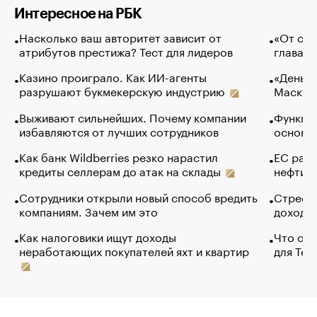
Интересное на РБК
Насколько ваш авторитет зависит от
«От спо
атрибутов престижа? Тест для лидеров
глава к
Казино проиграло. Как ИИ-агенты
«Деньги
разрушают букмекерскую индустрию
Маск в 
Выживают сильнейших. Почему компании
Функции
избавляются от лучших сотрудников
основ э
Как банк Wildberries резко нарастил
ЕС раз
кредиты селлерам до атак на склады
нефти —
Сотрудники открыли новый способ вредить
Стресс 
компаниям. Зачем им это
доходов
Как налоговики ищут доходы
Что обв
неработающих покупателей яхт и квартир
для Tel