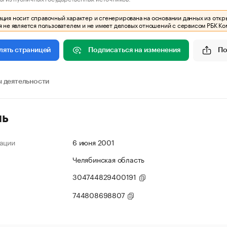
ия носит справочный характер и сгенерирована на основании данных из откр
 не является пользователем и не имеет деловых отношений с сервисом РБК Ко
Подписаться на изменения
По
лять страницей
 деятельности
ль
ации
6 июня 2001
Челябинская область
304744829400191
744808698807