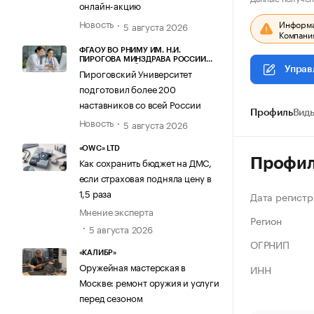
онлайн-акцию
Новость
Информац
5 августа 2026
Компания
ФГАОУ ВО РНИМУ ИМ. Н.И.
ПИРОГОВА МИНЗДРАВА РОССИИ
(ПИРОГОВСКИЙ УНИВЕРСИТЕТ)
Управ
Пироговский Университет
подготовил более 200
наставников со всей России
Профиль
Виды
Новость
5 августа 2026
«OWC» LTD
Профи
Как сохранить бюджет на ДМС,
если страховая подняла цену в
1,5 раза
Дата регистр
Мнение эксперта
Регион
5 августа 2026
ОГРНИП
«КАЛИБР»
Оружейная мастерская в
ИНН
Москве: ремонт оружия и услуги
перед сезоном