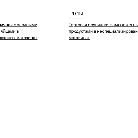
47.11.1
ничная молочными
Торговля розничная замороженн
 яйцами в
продуктами в неспециализирова
ованных магазинах
магазинах