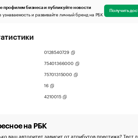
е профилем бизнеса и публикуйте новости
Получить дос
 узнаваемость и развивайте личный бренд на РБК
татистики
0128540729
75401366000
75701315000
16
4210015
есное на РБК
ко ваш авторитет зависит от атрибутов престижа? Тест д