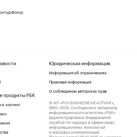
Контур.Фокус
овости
Юридическая информация
Информация об ограничениях
d
Правовая информация
О соблюдении авторских прав
е продукты РБК
© АО «РОСБИЗНЕСКОНСАЛТИНГ»,
 и хостинг
1995–2026.
Сообщения и материалы
информационного агентства «РБК»
лако
(зарегистрировано Федеральной
службой по надзору в сфере связи,
шения
информационных технологий
ства
и массовых коммуникаций
(Роскомнадзор) 09.12.2015 за номером