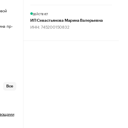
овой
ДЕЙСТВУЕТ
ИП Севастьянова Марина Валерьевна
ина пр-
ИНН: 745200150832
Все
овощами