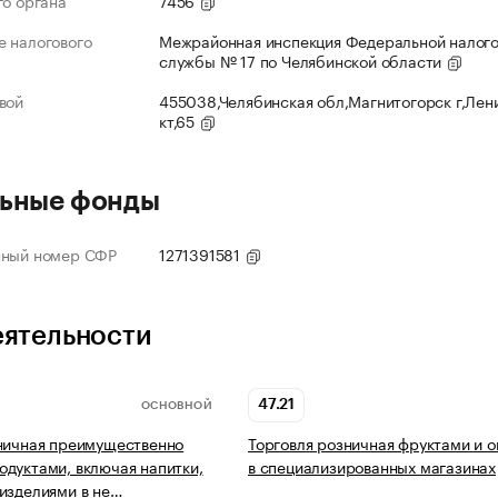
го органа
7456
 налогового
Межрайонная инспекция Федеральной налог
службы № 17 по Челябинской области
вой
455038,Челябинская обл,Магнитогорск г,Лен
кт,65
ьные фонды
нный номер СФР
1271391581
еятельности
47.21
ОСНОВНОЙ
ничная преимущественно
Торговля розничная фруктами и 
дуктами, включая напитки,
в специализированных магазинах
изделиями в не…