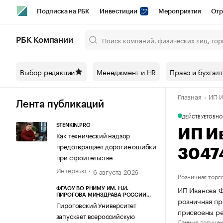
Подписка на РБК
Инвестиции
Мероприятия
Отр
Спорт
Школа управления РБК
РБК Образование
РБ
РБК Компании
Город
Стиль
Крипто
РБК Бизнес-среда
Дискусси
Выбор редакции
Менеджмент и HR
Право и бухгал
Спецпроекты СПб
Конференции СПб
Спецпроекты
Главная
ИП И
Технологии и медиа
Финансы
Рынок наличной валют
Лента публикаций
ДЕЙСТВУЕТ
ОБНО
STENKIN.PRO
ИП И
Как технический надзор
предотвращает дорогие ошибки
3047
при строительстве
Интервью
6 августа 2026
Розничная торг
ИП Иванова Ф
ФГАОУ ВО РНИМУ ИМ. Н.И.
ПИРОГОВА МИНЗДРАВА РОССИИ
розничная пр
(ПИРОГОВСКИЙ УНИВЕРСИТЕТ)
Пироговский Университет
присвоены р
запускает всероссийскую
Данные получен