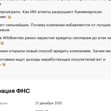
в
 проиграло. Как ИИ-агенты разрушают букмекерскую
рию
ют сильнейших. Почему компании избавляются от лучших
ников
к Wildberries резко нарастил кредиты селлерам до атак н
ики открыли новый способ вредить компаниям. Зачем им
оговики ищут доходы неработающих покупателей яхт и
р
рация ФНС
ации
21 декабря 2015