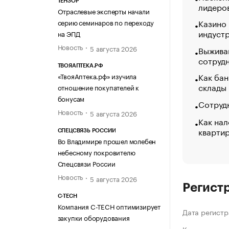
ТЕНЗОР
лидеро
Отраслевые эксперты начали
Казино
серию семинаров по переходу
индуст
на ЭПД
Новость
5 августа 2026
Выжива
сотруд
ТВОЯАПТЕКА.РФ
Как бан
«ТвояАптека.рф» изучила
склады
отношение покупателей к
бонусам
Сотрудн
Новость
5 августа 2026
Как нал
кварти
СПЕЦСВЯЗЬ РОССИИ
Во Владимире прошел молебен
небесному покровителю
Спецсвязи России
Новость
5 августа 2026
Регист
C-TECH
Компания C-TECH оптимизирует
Дата регистр
закупки оборудования