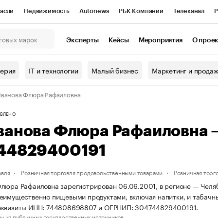
асли
Недвижимость
Autonews
РБК Компании
Телеканал
Р
К Курсы
РБК Life
Тренды
Визионеры
Национальные проекты
Эксперты
Кейсы
Мероприятия
О прое
онный клуб
Исследования
Кредитные рейтинги
Франшизы
Г
терия
IT и технологии
Малый бизнес
Маркетинг и прода
Проверка контрагентов
Политика
Экономика
Бизнес
ванова Флюра Рафаиловна
ы
ВЛЕНО
ванова Флюра Рафаиловна 
44829400191
овля
Розничная торговля продовольственными товарами
Розничная торг
люра Рафаиловна зарегистрирован 06.06.2001, в регионе — Челяб
еимущественно пищевыми продуктами, включая напитки, и табачн
еквизиты ИНН: 744808698807 и ОГРНИП: 304744829400191.
ы из публичных государственных источников.