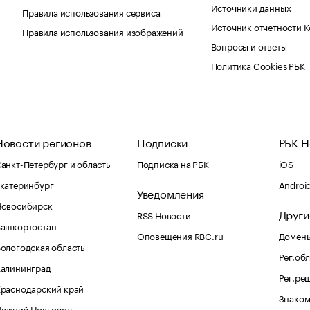
Источники данных
Правила использования сервиса
Источник отчетности 
Правила использования изображений
Вопросы и ответы
Политика Cookies РБК
Новости регионов
Подписки
РБК Н
анкт-Петербург и область
Подписка на РБК
iOS
катеринбург
Androi
Уведомления
Новосибирск
Други
RSS Новости
Башкортостан
Оповещения RBC.ru
Домены
ологодская область
Рег.об
Калининград
Рег.ре
раснодарский край
Знаком
Нижний Новгород