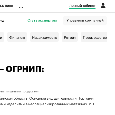
...
БК Вино
Личный кабинет
Стать экспертом
Управлять компанией
кте
азета
жи
Финансы
Недвижимость
Ретейл
Производство
— ОГРНИП:
овля пищевыми продуктами
инская область. Основной вид деятельности: Торговля
ыми изделиями в неспециализированных магазинах. ИП