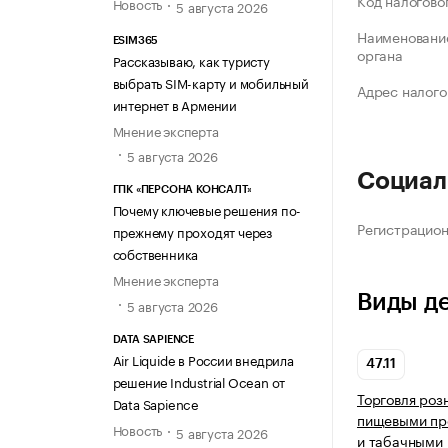
Код налогово
Новость
5 августа 2026
Наименование
ESIM365
органа
Рассказываю, как туристу
выбрать SIM-карту и мобильный
Адрес налого
интернет в Армении
Мнение эксперта
5 августа 2026
Социал
ГПК «ПЕРСОНА КОНСАЛТ»
Почему ключевые решения по-
Регистрацио
прежнему проходят через
собственника
Мнение эксперта
Виды д
5 августа 2026
DATA SAPIENCE
Air Liquide в России внедрила
47.11
решение Industrial Ocean от
Торговля роз
Data Sapience
пищевыми про
Новость
5 августа 2026
и табачными 