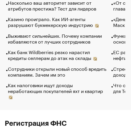
Насколько ваш авторитет зависит от
«От спо
атрибутов престижа? Тест для лидеров
глава к
Казино проиграло. Как ИИ-агенты
«Деньги
разрушают букмекерскую индустрию
Маск в 
Выживают сильнейших. Почему компании
Функции
избавляются от лучших сотрудников
основ э
Как банк Wildberries резко нарастил
ЕС раз
кредиты селлерам до атак на склады
нефти —
Сотрудники открыли новый способ вредить
Стресс 
компаниям. Зачем им это
доходов
Как налоговики ищут доходы
Что обв
неработающих покупателей яхт и квартир
для Tel
Регистрация ФНС