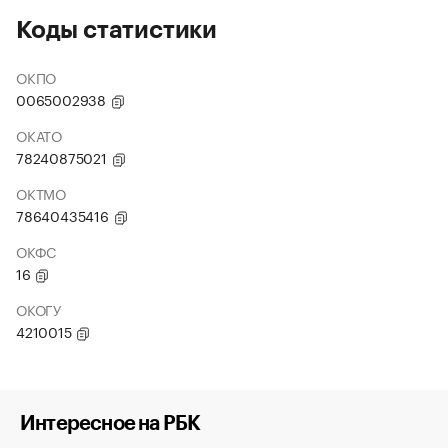
Коды статистики
ОКПО
0065002938
ОКАТО
78240875021
ОКТМО
78640435416
ОКФС
16
ОКОГУ
4210015
Интересное на РБК