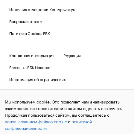
Источник отчетности Контур.Фокус
Вопросы и ответы
Политика Cookies РБК
Контактная информация
Редакция
Рассылка РБК Новости
Информация об ограничениях
Правовая информация
О соблюдении авторских прав
Мы используем cookie. Это позволяет нам анализировать
© АО «РОСБИЗНЕСКОНСАЛТИНГ»,
1995–2026.
Сообщения
и материалы информационного агентства «РБК»
взаимодействие посетителей с сайтом и делать его лучше.
(зарегистрировано Федеральной службой по надзору в сфере
Продолжая пользоваться сайтом, вы соглашаетесь с
связи, информационных технологий и массовых
использованием файлов cookie
и
политикой
коммуникаций (Роскомнадзор) 09.12.2015 за номером ИА
№ФС77-63848) сопровождаются пометкой «РБК». Отдельные
конфиденциальности
.
публикации могут содержать информацию,