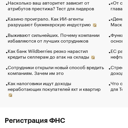
Насколько ваш авторитет зависит от
«От спо
атрибутов престижа? Тест для лидеров
глава к
Казино проиграло. Как ИИ-агенты
«Деньги
разрушают букмекерскую индустрию
Маск в 
Выживают сильнейших. Почему компании
Функции
избавляются от лучших сотрудников
основ э
Как банк Wildberries резко нарастил
ЕС раз
кредиты селлерам до атак на склады
нефти —
Сотрудники открыли новый способ вредить
Стресс 
компаниям. Зачем им это
доходов
Как налоговики ищут доходы
Что обв
неработающих покупателей яхт и квартир
для Tel
Регистрация ФНС