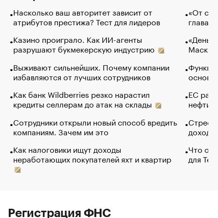
Насколько ваш авторитет зависит от
«От спо
атрибутов престижа? Тест для лидеров
глава к
Казино проиграло. Как ИИ-агенты
«Деньги
разрушают букмекерскую индустрию
Маск в 
Выживают сильнейших. Почему компании
Функции
избавляются от лучших сотрудников
основ э
Как банк Wildberries резко нарастил
ЕС раз
кредиты селлерам до атак на склады
нефти —
Сотрудники открыли новый способ вредить
Стресс 
компаниям. Зачем им это
доходов
Как налоговики ищут доходы
Что обв
неработающих покупателей яхт и квартир
для Tel
Регистрация ФНС