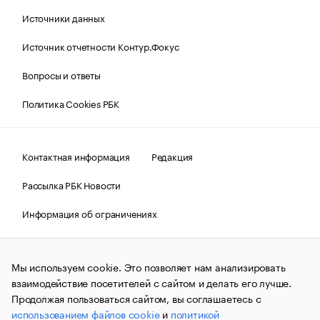
Источники данных
Источник отчетности Контур.Фокус
Вопросы и ответы
Политика Cookies РБК
Контактная информация
Редакция
Рассылка РБК Новости
Информация об ограничениях
Правовая информация
О соблюдении авторских прав
Мы используем cookie. Это позволяет нам анализировать
© АО «РОСБИЗНЕСКОНСАЛТИНГ»,
1995–2026.
Сообщения
и материалы информационного агентства «РБК»
взаимодействие посетителей с сайтом и делать его лучше.
(зарегистрировано Федеральной службой по надзору в сфере
Продолжая пользоваться сайтом, вы соглашаетесь с
связи, информационных технологий и массовых
использованием файлов cookie
и
политикой
коммуникаций (Роскомнадзор) 09.12.2015 за номером ИА