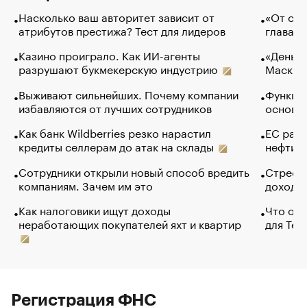
Насколько ваш авторитет зависит от
«От спо
атрибутов престижа? Тест для лидеров
глава к
Казино проиграло. Как ИИ-агенты
«Деньги
разрушают букмекерскую индустрию
Маск в 
Выживают сильнейших. Почему компании
Функции
избавляются от лучших сотрудников
основ э
Как банк Wildberries резко нарастил
ЕС раз
кредиты селлерам до атак на склады
нефти —
Сотрудники открыли новый способ вредить
Стресс 
компаниям. Зачем им это
доходов
Как налоговики ищут доходы
Что обв
неработающих покупателей яхт и квартир
для Tel
Регистрация ФНС