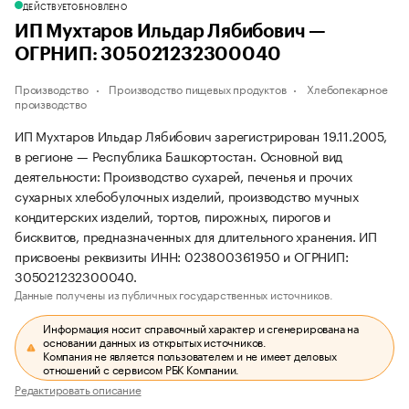
ДЕЙСТВУЕТ
ОБНОВЛЕНО
ИП Мухтаров Ильдар Лябибович —
ОГРНИП: 305021232300040
Производство
Производство пищевых продуктов
Хлебопекарное
производство
ИП Мухтаров Ильдар Лябибович зарегистрирован 19.11.2005,
в регионе — Республика Башкортостан. Основной вид
деятельности: Производство сухарей, печенья и прочих
сухарных хлебобулочных изделий, производство мучных
кондитерских изделий, тортов, пирожных, пирогов и
бисквитов, предназначенных для длительного хранения. ИП
присвоены реквизиты ИНН: 023800361950 и ОГРНИП:
305021232300040.
Данные получены из публичных государственных источников.
Информация носит справочный характер и сгенерирована на
основании данных из открытых источников.
Компания не является пользователем и не имеет деловых
отношений с сервисом РБК Компании.
Редактировать описание