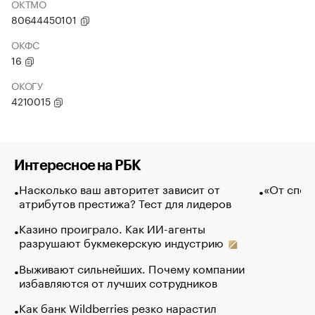
ОКТМО
80644450101
ОКФС
16
ОКОГУ
4210015
Интересное на РБК
Насколько ваш авторитет зависит от
«От спор
атрибутов престижа? Тест для лидеров
Казино проиграло. Как ИИ-агенты
разрушают букмекерскую индустрию
Выживают сильнейших. Почему компании
избавляются от лучших сотрудников
Как банк Wildberries резко нарастил