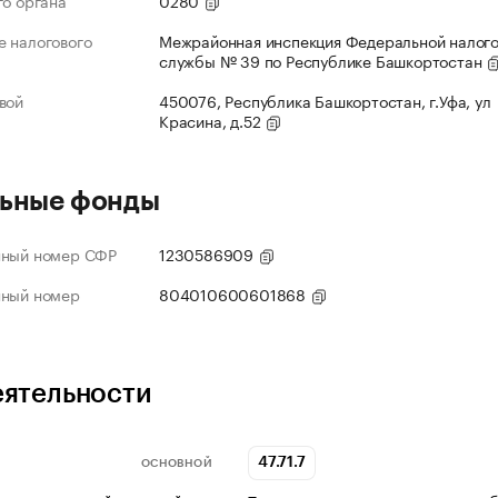
го органа
0280
 налогового
Межрайонная инспекция Федеральной налог
службы № 39 по Республике Башкортостан
вой
450076, Республика Башкортостан, г.Уфа, ул
Красина, д.52
ьные фонды
нный номер СФР
1230586909
нный номер
804010600601868
еятельности
47.71.7
ОСНОВНОЙ