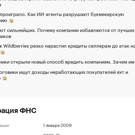
в
 проиграло. Как ИИ-агенты разрушают букмекерскую
рию
ют сильнейших. Почему компании избавляются от лучших
ников
к Wildberries резко нарастил кредиты селлерам до атак н
ики открыли новый способ вредить компаниям. Зачем им
оговики ищут доходы неработающих покупателей яхт и
р
рация ФНС
ации
1 января 2009