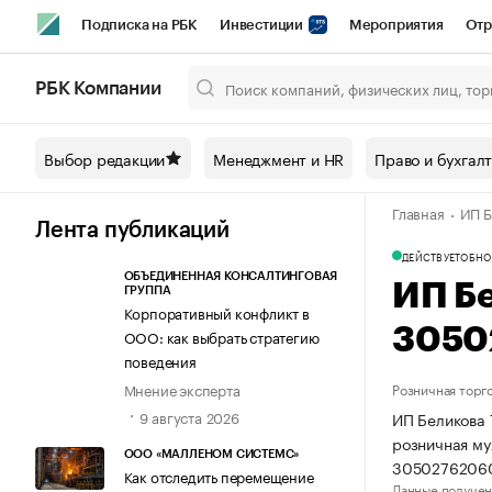
Подписка на РБК
Инвестиции
Мероприятия
Отр
Спорт
Школа управления РБК
РБК Образование
РБ
РБК Компании
Город
Стиль
Крипто
РБК Бизнес-среда
Дискусси
Выбор редакции
Менеджмент и HR
Право и бухгал
Спецпроекты СПб
Конференции СПб
Спецпроекты
Главная
ИП Б
Технологии и медиа
Финансы
Рынок наличной валют
Лента публикаций
ДЕЙСТВУЕТ
ОБНО
ОБЪЕДИНЕННАЯ КОНСАЛТИНГОВАЯ
ИП Б
ГРУППА
Корпоративный конфликт в
3050
ООО: как выбрать стратегию
поведения
Мнение эксперта
Розничная торг
9 августа 2026
ИП Беликова 
розничная му
ООО «МАЛЛЕНОМ СИСТЕМС»
3050276206
Как отследить перемещение
Данные получен