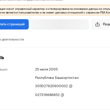
ия носит справочный характер и сгенерирована на основании данных из откр
 не является пользователем и не имеет деловых отношений с сервисом РБК Ко
Под
лять страницей
 деятельности
ль
ации
25 июля 2005
Республика Башкортостан
305027620600032
027318686852