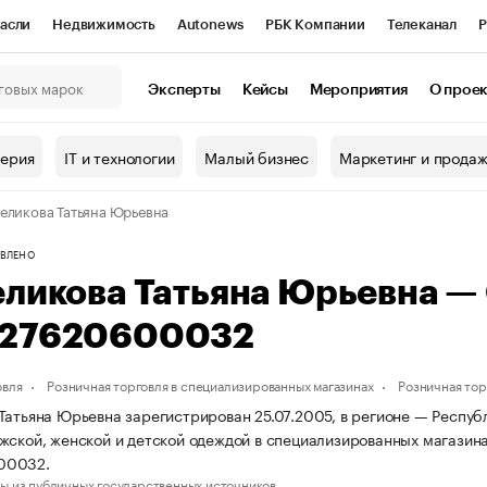
асли
Недвижимость
Autonews
РБК Компании
Телеканал
Р
К Курсы
РБК Life
Тренды
Визионеры
Национальные проекты
Эксперты
Кейсы
Мероприятия
О прое
онный клуб
Исследования
Кредитные рейтинги
Франшизы
Г
терия
IT и технологии
Малый бизнес
Маркетинг и прода
Проверка контрагентов
Политика
Экономика
Бизнес
еликова Татьяна Юрьевна
ы
ВЛЕНО
еликова Татьяна Юрьевна —
27620600032
овля
Розничная торговля в специализированных магазинах
Розничная то
Татьяна Юрьевна зарегистрирован 25.07.2005, в регионе — Респуб
жской, женской и детской одеждой в специализированных магази
00032.
ы из публичных государственных источников.