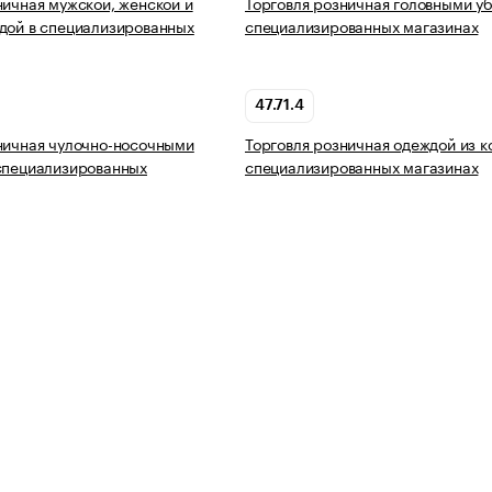
ничная мужской, женской и
Торговля розничная головными у
дой в специализированных
специализированных магазинах
47.71.4
ничная чулочно-носочными
Торговля розничная одеждой из к
специализированных
специализированных магазинах