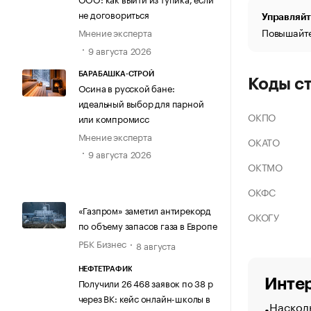
не договориться
Управляйт
Повышайте
Мнение эксперта
9 августа 2026
БАРАБАШКА-СТРОЙ
Коды с
Осина в русской бане:
идеальный выбор для парной
ОКПО
или компромисс
Мнение эксперта
ОКАТО
9 августа 2026
ОКТМО
ОКФС
«Газпром» заметил антирекорд
ОКОГУ
по объему запасов газа в Европе
РБК Бизнес
8 августа
НЕФТЕТРАФИК
Интер
Получили 26 468 заявок по 38 р
через ВК: кейс онлайн-школы в
Насколь