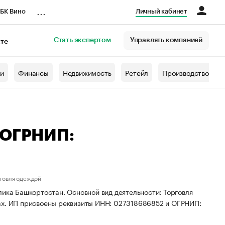
...
БК Вино
Личный кабинет
Стать экспертом
Управлять компанией
кте
азета
жи
Финансы
Недвижимость
Ретейл
Производство
 ОГРНИП:
рговля одеждой
лика Башкортостан. Основной вид деятельности: Торговля
нах. ИП присвоены реквизиты ИНН: 027318686852 и ОГРНИП: