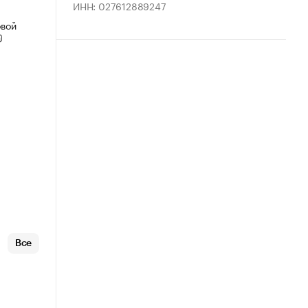
ИНН: 027612889247
овой
Все