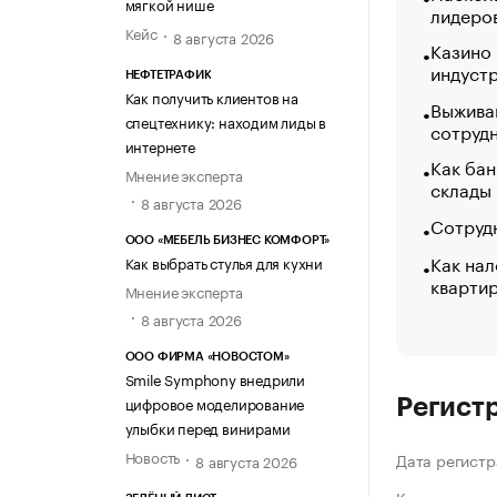
мягкой нише
лидеро
Кейс
8 августа 2026
Казино
индуст
НЕФТЕТРАФИК
Как получить клиентов на
Выжива
спецтехнику: находим лиды в
сотруд
интернете
Как бан
Мнение эксперта
склады
8 августа 2026
Сотрудн
ООО «МЕБЕЛЬ БИЗНЕС КОМФОРТ»
Как нал
Как выбрать стулья для кухни
кварти
Мнение эксперта
8 августа 2026
ООО ФИРМА «НОВОСТОМ»
Smile Symphony внедрили
цифровое моделирование
Регист
улыбки перед винирами
Новость
Дата регистр
8 августа 2026