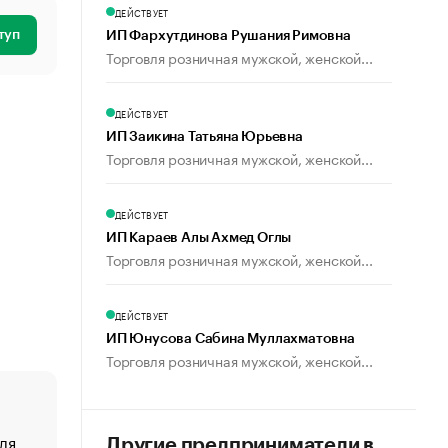
ДЕЙСТВУЕТ
туп
ИП Фархутдинова Рушания Римовна
Торговля розничная мужской, женской...
ДЕЙСТВУЕТ
ИП Заикина Татьяна Юрьевна
Торговля розничная мужской, женской...
ДЕЙСТВУЕТ
ИП Караев Алы Ахмед Оглы
Торговля розничная мужской, женской...
ДЕЙСТВУЕТ
ИП Юнусова Сабина Муллахматовна
Торговля розничная мужской, женской...
ля
«От спорта тело стареет иначе». Как живет глава ко
Другие предприниматели в