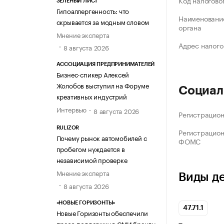
Код налогово
ЗЕЛЁНЫЙ ЛИСТ
Гипоаллергенность: что
Наименование
скрывается за модным словом
органа
Мнение эксперта
Адрес налого
8 августа 2026
АССОЦИАЦИЯ ПРЕДПРИНИМАТЕЛЕЙ
Бизнес-спикер Алексей
Жолобов выступил на Форуме
Социал
креативных индустрий
Интервью
8 августа 2026
Регистрацио
RULIZOR
Регистрацио
Почему рынок автомобилей с
ФОМС
пробегом нуждается в
независимой проверке
Мнение эксперта
Виды д
8 августа 2026
«НОВЫЕ ГОРИЗОНТЫ»
47.71.1
Новые Горизонты обеспечили
пресс-поддержку в СМИ бренду