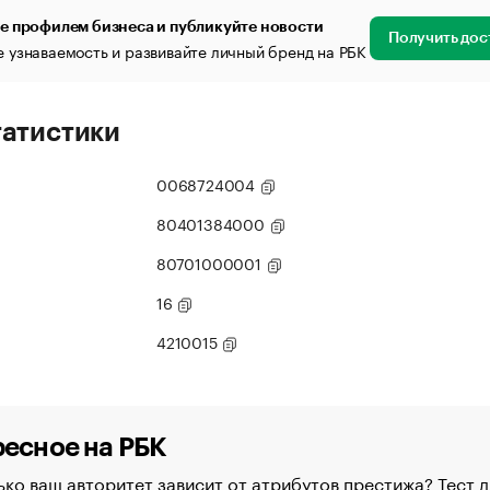
е профилем бизнеса и публикуйте новости
Получить дос
 узнаваемость и развивайте личный бренд на РБК
татистики
0068724004
80401384000
80701000001
16
4210015
есное на РБК
ко ваш авторитет зависит от атрибутов престижа? Тест д