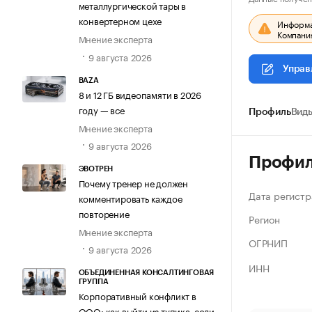
металлургической тары в
конвертерном цехе
Информац
Компания
Мнение эксперта
9 августа 2026
Управ
BAZA
8 и 12 ГБ видеопамяти в 2026
году — все
Профиль
Виды
Мнение эксперта
9 августа 2026
Профи
ЭВОТРЕН
Почему тренер не должен
Дата регистр
комментировать каждое
повторение
Регион
Мнение эксперта
ОГРНИП
9 августа 2026
ИНН
ОБЪЕДИНЕННАЯ КОНСАЛТИНГОВАЯ
ГРУППА
Корпоративный конфликт в
ООО: как выйти из тупика, если