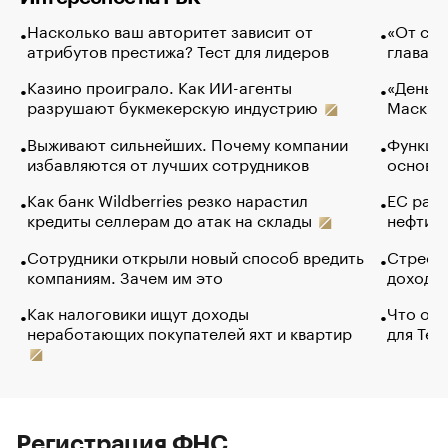
Насколько ваш авторитет зависит от
«От спо
атрибутов престижа? Тест для лидеров
глава к
Казино проиграло. Как ИИ-агенты
«Деньги
разрушают букмекерскую индустрию
Маск в 
Выживают сильнейших. Почему компании
Функции
избавляются от лучших сотрудников
основ э
Как банк Wildberries резко нарастил
ЕС раз
кредиты селлерам до атак на склады
нефти —
Сотрудники открыли новый способ вредить
Стресс 
компаниям. Зачем им это
доходов
Как налоговики ищут доходы
Что обв
неработающих покупателей яхт и квартир
для Tel
Регистрация ФНС