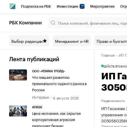
Подписка на РБК
Инвестиции
Мероприятия
Отр
Спорт
Школа управления РБК
РБК Образование
РБ
РБК Компании
Город
Стиль
Крипто
РБК Бизнес-среда
Дискусси
Выбор редакции
Менеджмент и HR
Право и бухгал
Спецпроекты СПб
Конференции СПб
Спецпроекты
Главная
ИП Г
Технологии и медиа
Финансы
Рынок наличной валют
Лента публикаций
ДЕЙСТВУЕТ
ОБНО
ООО «РЕММА ТРЕЙД»
ИП Г
Что мешает развитию
премиального сырного рынка в
3050
России
Интервью
6 августа 2026
Недвижимость
ИП Гасанова 
АПКБК
Цена молчания: как скрытая
управление 
корпоративная агрессия
3050560258
разрушает бизнес
Данные получен