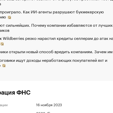
в
 проиграло. Как ИИ-агенты разрушают букмекерскую
рию
ют сильнейших. Почему компании избавляются от лучших
ников
к Wildberries резко нарастил кредиты селлерам до атак н
ики открыли новый способ вредить компаниям. Зачем им
оговики ищут доходы неработающих покупателей яхт и
р
рация ФНС
ации
16 ноября 2023