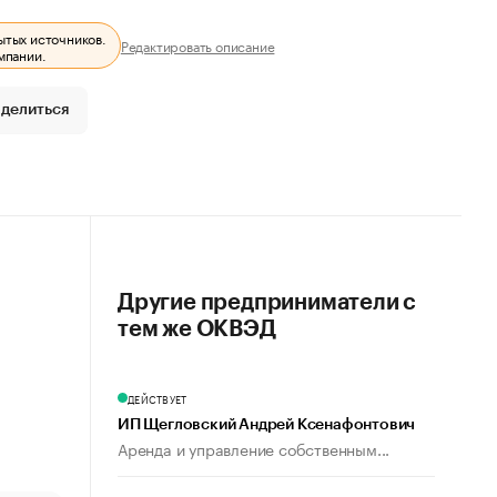
ытых источников.
Редактировать описание
мпании.
делиться
Другие предприниматели с
тем же ОКВЭД
ДЕЙСТВУЕТ
ИП Щегловский Андрей Ксенафонтович
Аренда и управление собственным...