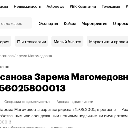
асли
Недвижимость
Autonews
РБК Компании
Телеканал
Р
К Курсы
РБК Life
Тренды
Визионеры
Национальные проекты
Эксперты
Кейсы
Мероприятия
О прое
онный клуб
Исследования
Кредитные рейтинги
Франшизы
Г
терия
IT и технологии
Малый бизнес
Маркетинг и прода
Проверка контрагентов
Политика
Экономика
Бизнес
асанова Зарема Магомедовна
ы
ВЛЕНО
асанова Зарема Магомедов
56025800013
Операции с недвижимостью
Аренда недвижимости
Зарема Магомедовна зарегистрирован 15.09.2005, в регионе — Рес
собственным или арендованным нежилым недвижимым имуществом
00013.
ы из публичных государственных источников.