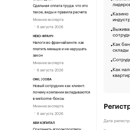
лидеро
Сдельная оплата труда: что это
такое, виды и правила расчета
Казино
индуст
Мнение эксперта
6 августа 2026
Выжива
сотруд
НЕКО-ФРАНЧ
Налоги во франчайзинге: как
Как бан
платить меньше и не нарушать
склады
закон
Сотрудн
Мнение эксперта
Как нал
6 августа 2026
кварти
OWL | СОВА
Новый сотрудник как клиент:
почему компании вкладываются
в welcome-боксы
Мнение эксперта
Регист
6 августа 2026
Дата регистр
АВИ КЭПИТАЛ
Сохранить агроэкспортеру