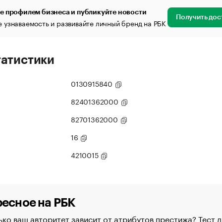
е профилем бизнеса и публикуйте новости
Получить дос
 узнаваемость и развивайте личный бренд на РБК
татистики
0130915840
82401362000
82701362000
16
4210015
есное на РБК
ко ваш авторитет зависит от атрибутов престижа? Тест д