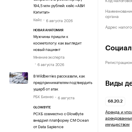
Код налогово
194,5 млн рублей: кейс «АВИ
Наименование
Кэпитал»
органа
Кейс
6 августа 2026
Адрес налого
НОВАЯ АНАТОМИЯ
Мужчины пришли к
косметологу: как выглядит
Социал
новый пациент
Мнение эксперта
Регистрацио
6 августа 2026
В Wildberries рассказали, как
предпринимателям подтвердить
Виды д
ущерб от атак
РБК Бизнес
6 августа
68.20.2
GLOWBYTE
Аренда и упр
РСХБ совместно с GlowByte
арендованны
внедрил платформу CM Ocean
имуществом
от Data Sapience