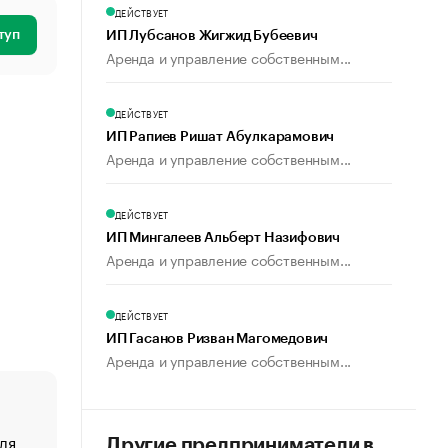
ДЕЙСТВУЕТ
туп
ИП Лубсанов Жигжид Бубеевич
Аренда и управление собственным...
ДЕЙСТВУЕТ
ИП Рапиев Ришат Абулкарамович
Аренда и управление собственным...
ДЕЙСТВУЕТ
ИП Мингалеев Альберт Назифович
Аренда и управление собственным...
ДЕЙСТВУЕТ
ИП Гасанов Ризван Магомедович
Аренда и управление собственным...
ля
«От спорта тело стареет иначе». Как живет глава ко
Другие предприниматели в