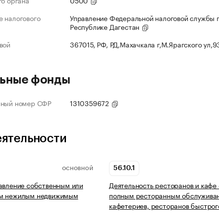
го органа
0500
 налогового
Управление Федеральной налоговой службы 
Республике Дагестан
вой
367015, РФ, РД,Махачкала г,М.Ярагского ул,
ьные фонды
нный номер СФР
1310359672
еятельности
56.10.1
ОСНОВНОЙ
авление собственным или
Деятельность ресторанов и кафе 
м нежилым недвижимым
полным ресторанным обслужива
кафетериев, ресторанов быстрог