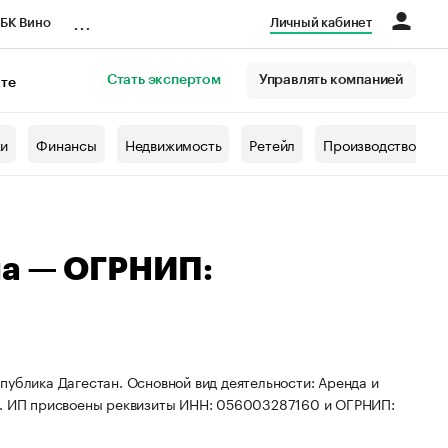
...
БК Вино
Личный кабинет
Стать экспертом
Управлять компанией
кте
азета
жи
Финансы
Недвижимость
Ретейл
Производство
на — ОГРНИП:
публика Дагестан. Основной вид деятельности: Аренда и
. ИП присвоены реквизиты ИНН: 056003287160 и ОГРНИП: