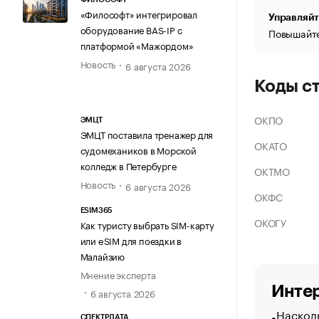
«Философт» интегрировал
Управляйт
оборудование BAS-IP с
Повышайте
платформой «Мажордом»
Новость
6 августа 2026
Коды с
ОКПО
ЭМЦТ
ЭМЦТ поставила тренажер для
ОКАТО
судомехаников в Морской
колледж в Петербурге
ОКТМО
Новость
6 августа 2026
ОКФС
ESIM365
ОКОГУ
Как туристу выбрать SIM-карту
или eSIM для поездки в
Малайзию
Мнение эксперта
Интер
6 августа 2026
Насколь
СПЕКТРДАТА