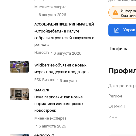
Мнение эксперта
Информац
6 августа 2026
Компания
АССОЦИАЦИЯ ПРЕДПРИНИМАТЕЛЕЙ
«Стройдебаты» в Калуге
Управ
собрали строителей калужского
региона
Профиль
Новость
6 августа 2026
Wildberries объявил о новых
Профи
мерах поддержки продавцов
РБК Бизнес
6 августа
Дата регистр
SMARENT
Регион
Цена парковки: как новые
нормативы изменят рынок
ОГРНИП
новостроек
ИНН
Мнение эксперта
6 августа 2026
ФИЛОСОФТ