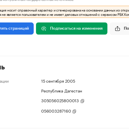
ия носит справочный характер и сгенерирована на основании данных из откр
 не является пользователем и не имеет деловых отношений с сервисом РБК Ко
Подписаться на изменения
По
лять страницей
ль
ации
15 сентября 2005
Республика Дагестан
305056025800013
056003287160