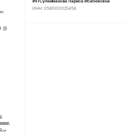
ИП Сулейманова Лариса Исабековна
ИНН: 056000025456
по
93
с
нием,
о …